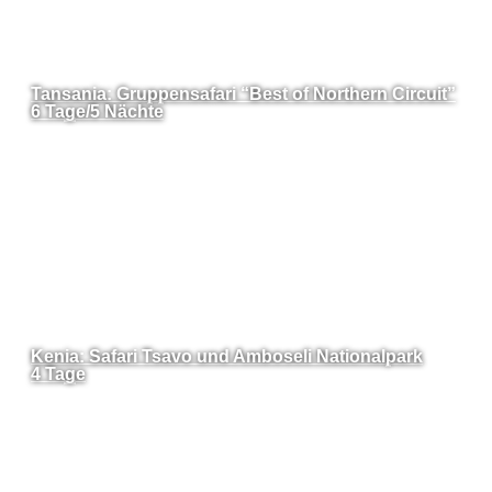
Tansania: Gruppensafari “Best of Northern Circuit”
6 Tage/5 Nächte
Kenia: Safari Tsavo und Amboseli Nationalpark
4 Tage