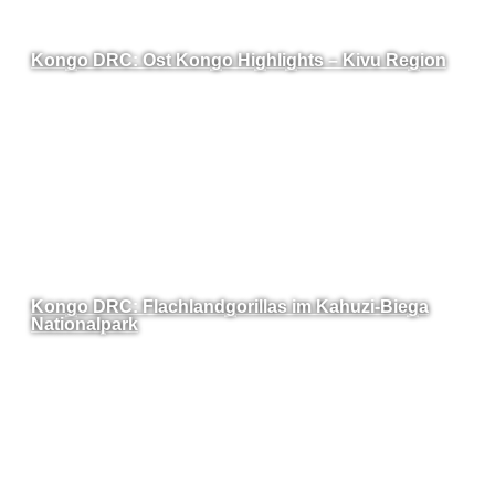
Kongo DRC: Ost Kongo Highlights – Kivu Region
Kongo DRC: Flachlandgorillas im Kahuzi-Biega
Nationalpark