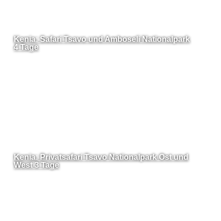
Kenia: Safari Tsavo und Amboseli Nationalpark
4 Tage
Kenia: Privatsafari Tsavo Nationalpark Ost und
West 3 Tage