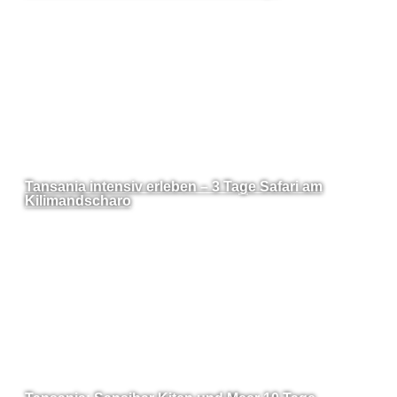
Tansania intensiv erleben – 3 Tage Safari am
Kilimandscharo