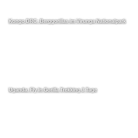
Kongo DRC: Berggorillas im Virunga Nationalpark
Uganda: Fly In Gorilla Trekking 3 Tage