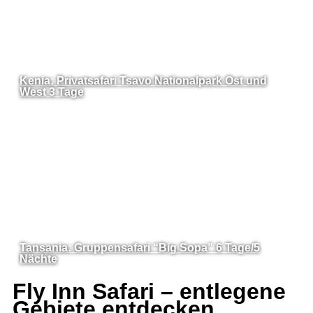
Kenia: Privatsafari Tsavo Nationalpark Ost und
West 3 Tage
Tansania: Gruppensafari “Big Sopa” 6 Tage/5
Nächte
Fly Inn Safari – entlegene
Gebiete entdecken