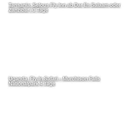
Tansania: Selous Fly Inn ab Dar Es Salaam oder
Zanzibar / 3 Tage
Uganda: Fly-In Safari – Murchison Falls
Nationalpark 4 Tage