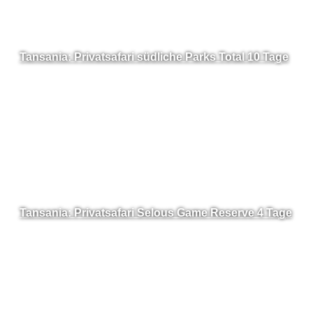
Tansania: Privatsafari südliche Parks Total 10 Tage
Tansania: Privatsafari Selous Game Reserve 4 Tage