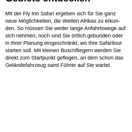
Mit der Fly Inn Safari erge­ben sich für Sie ganz
neue Mög­lich­kei­ten, die Wei­ten Afri­kas zu erkun­
den. So müs­sen Sie weder lange Anfahrts­wege auf
sich neh­men, noch sind Sie ört­lich gebun­den oder
in Ihrer Pla­nung ein­ge­schränkt, wo Ihre Safa­ri­tour
star­ten soll. Mit klei­nen Busch­flie­gern wer­den Sie
direkt zum Start­punkt geflo­gen, an dem schon das
Gelän­de­fahr­zeug samt Füh­rer auf Sie wartet.