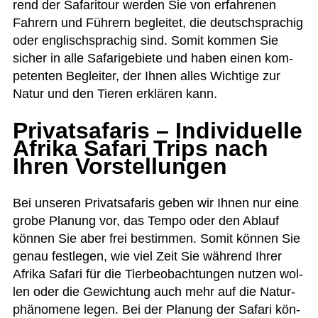
rend der Safa­ri­tour wer­den Sie von erfah­re­nen
Fah­rern und Füh­rern beglei­tet, die deutsch­spra­chig
oder eng­lisch­spra­chig sind. Somit kom­men Sie
sicher in alle Safa­ri­ge­biete und haben einen kom­
pe­ten­ten Beglei­ter, der Ihnen alles Wich­tige zur
Natur und den Tie­ren erklä­ren kann.
Privatsafaris – Individuelle
Afrika Safari Trips nach
Ihren Vorstellungen
Bei unse­ren Pri­vat­safa­ris geben wir Ihnen nur eine
grobe Pla­nung vor, das Tempo oder den Ablauf
kön­nen Sie aber frei bestim­men. Somit kön­nen Sie
genau fest­le­gen, wie viel Zeit Sie wäh­rend Ihrer
Afrika Safari für die Tier­be­ob­ach­tun­gen nut­zen wol­
len oder die Gewich­tung auch mehr auf die Natur­
phä­no­mene legen. Bei der Pla­nung der Safari kön­