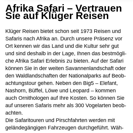
Afrika Safari – Vertrauen
Sie auf Klüger Reisen
Klü­ger Rei­sen bie­tet schon seit 1973 Rei­sen und
Safa­ris nach Afrika an. Durch unsere Prä­senz vor
Ort ken­nen wir das Land und die Kul­tur sehr gut
und sind des­halb in der Lage, Ihnen das best­mög­li­
che Afrika Safari Erleb­nis zu bie­ten. Auf der Safari
kön­nen Sie in der wei­ten Savan­nen­land­schaft oder
den Wald­land­schaf­ten der Natio­nal­parks auf Beob­
ach­tungs­tour gehen. Neben den Big5 – Ele­fant,
Nas­horn, Büf­fel, Löwe und Leo­pard – kom­men
auch Orni­tho­lo­gen auf Ihre Kos­ten. So kön­nen Sie
auf unse­ren Safa­ris mehr als 300 Vogel­ar­ten beob­
ach­ten.
Die Safa­ri­tou­ren und Pirsch­fahr­ten wer­den mit
gelän­de­gän­gi­gen Fahr­zeu­gen durch­ge­führt. Wäh­