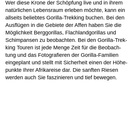
Wer diese Krone der Schöp­fung live und in ihrem
natür­li­chen Lebens­raum erle­ben möchte, kann ein
all­seits belieb­tes Gorilla-Trek­king buchen. Bei den
Aus­flü­gen in die Gebiete der Affen haben Sie die
Mög­lich­keit Berg­go­ril­las, Flach­land­go­ril­las und
Schim­pan­sen zu beob­ach­ten. Bei den Gorilla-Trek­
king Tou­ren ist jede Menge Zeit für die Beob­ach­
tung und das Foto­gra­fie­ren der Gorilla-Fami­lien
ein­ge­plant und stellt mit Sicher­heit einen der Höhe­
punkte Ihrer Afri­ka­reise dar. Die sanf­ten Rie­sen
wer­den auch Sie fas­zi­nie­ren und tief bewegen.