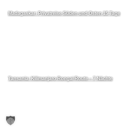
Madagaskar: Privatreise Süden und Osten 15 Tage
Tansania: Kilimanjaro Rongai Route – 7 Nächte