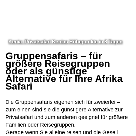
Kenia: Privatsafari Kenias Höhepunkte in 8 Tagen
Gruppensafaris – für
größere Reisegruppen
oder als günstige
Alternative für Ihre Afrika
Safari
Die Grup­pen­sa­fa­ris eige­nen sich für zwei­er­lei –
zum einen sind sie die güns­ti­gere Alter­na­tive zur
Pri­vat­safari und zum ande­ren geeig­net für grö­ßere
Fami­lien oder Rei­se­grup­pen.
Gerade wenn Sie alleine rei­sen und die Gesell­