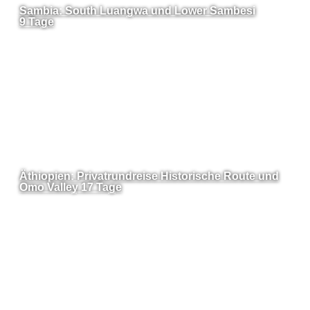
Sambia: South Luangwa und Lower Sambesi
9 Tage
Äthiopien: Privatrundreise Historische Route und
Omo Valley 17 Tage