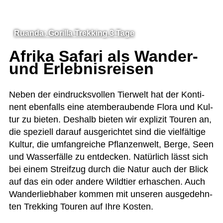
Ruanda: Gorilla Trekking 3 Tage
Afrika Safari als Wander-
und Erlebnisreisen
Neben der ein­drucks­vol­len Tier­welt hat der Kon­ti­
nent eben­falls eine atem­be­rau­bende Flora und Kul­
tur zu bie­ten. Des­halb bie­ten wir expli­zit Tou­ren an,
die spe­zi­ell dar­auf aus­ge­rich­tet sind die viel­fäl­tige
Kul­tur, die umfang­rei­che Pflan­zen­welt, Berge, Seen
und Was­ser­fälle zu ent­de­cken. Natür­lich lässt sich
bei einem Streif­zug durch die Natur auch der Blick
auf das ein oder andere Wild­tier erha­schen. Auch
Wan­der­lieb­ha­ber kom­men mit unse­ren aus­ge­dehn­
ten Trek­king Tou­ren auf Ihre Kosten.