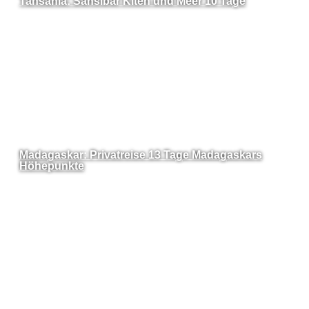
Tansania: Sansibar Kiten und Meer 10 Tage
Madagaskar: Privatreise 13 Tage Madagaskars
Höhepunkte