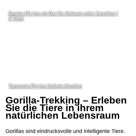
Ruaha Fly Inn ab Dar Es Salaam oder Zanzibar /
3 Tage
Tansania Fly Inn Safaris Norden
Gorilla-Trekking – Erleben
Sie die Tiere in ihrem
natürlichen Lebensraum
Goril­las sind ein­drucks­volle und intel­li­gente Tiere.