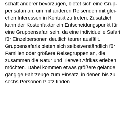
schaft ande­rer bevor­zu­gen, bie­tet sich eine Grup­
pen­sa­fari an, um mit ande­ren Rei­sen­den mit glei­
chen Inter­es­sen in Kon­takt zu tre­ten. Zusätz­lich
kann der Kos­ten­fak­tor ein Ent­schei­dungs­punkt für
eine Grup­pen­sa­fari sein, da eine indi­vi­du­elle Safari
für Ein­zel­per­so­nen deut­lich teu­rer aus­fällt.
Grup­pen­sa­fa­ris bie­ten sich selbst­ver­ständ­lich für
Fami­lien oder grö­ßere Rei­se­grup­pen an, die
zusam­men die Natur und Tier­welt Afri­kas erle­ben
möch­ten. Dabei kom­men etwas grö­ßere gelän­de­
gän­gige Fahr­zeuge zum Ein­satz, in denen bis zu
sechs Per­so­nen Platz finden.