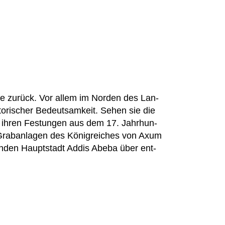
hte zurück. Vor allem im Nor­den des Lan­
to­ri­scher Bedeut­sam­keit. Sehen sie die
it ihren Fes­tun­gen aus dem 17. Jahr­hun­
 Grab­an­la­gen des König­rei­ches von Axum
­men­den Haupt­stadt Addis Abeba über ent­