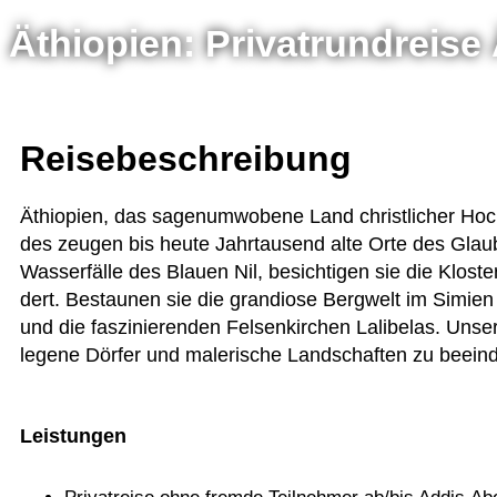
Äthiopien: Privatrundreise
Reisebeschreibung
Äthio­pien, das sagen­um­wo­bene Land christ­li­cher Ho
des zeu­gen bis heute Jahr­tau­send alte Orte des Glau­be
Was­ser­fälle des Blauen Nil, besich­ti­gen sie die Klos­
dert. Bestau­nen sie die gran­diose Berg­welt im Simien M
und die fas­zi­nie­ren­den Fel­sen­kir­chen Lali­be­las. 
le­gene Dör­fer und male­ri­sche Land­schaf­ten zu beein­
Leistungen