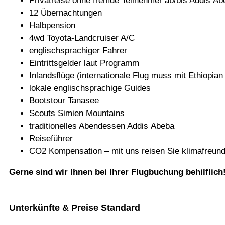
Pri­vat­reise ohne fremde Teil­neh­mer ab/bis Addis A
12 Über­nach­tun­gen
Halb­pen­sion
4wd Toyota-Land­crui­ser A/C
eng­lisch­spra­chi­ger Fahrer
Ein­tritts­gel­der laut Programm
Inlands­flüge (inter­na­tio­nale Flug muss mit Ethio­pian 
lokale eng­lisch­spra­chige Guides
Boots­tour Tanasee
Scouts Simien Mountains
tra­di­tio­nel­les Abend­essen Addis Abeba
Rei­se­füh­rer
CO2 Kom­pen­sa­tion – mit uns rei­sen Sie klimafreund
Gerne sind wir Ihnen bei Ihrer Flug­bu­chung behilflich
Unterkünfte & Preise Standard