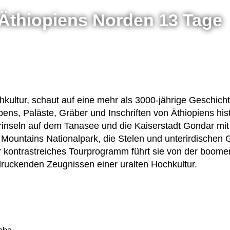
 Äthiopiens Norden 13 Tage
ch­kul­tur, schaut auf eine mehr als 3000-jäh­rige Geschic
ns, Paläste, Grä­ber und Inschrif­ten von Äthio­pi­ens his­
ter­in­seln auf dem Tanasee und die Kai­ser­stadt Gon­dar m
oun­ta­ins Natio­nal­park, die Ste­len und unter­ir­di­schen
Unser kon­trast­rei­ches Tour­pro­gramm führt sie von der boo
dru­cken­den Zeug­nis­sen einer uralten Hochkultur.