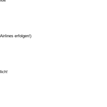
beba
Air­lines erfolgen!)
lich!
!