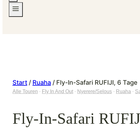
Start
/
Ruaha
/
Fly-In-Safari RUFIJI, 6 Tage
Alle Touren
·
Fly In And Out
·
Nyerere/Selous
·
Ruaha
·
Sa
Fly-In-Safari RUFIJ