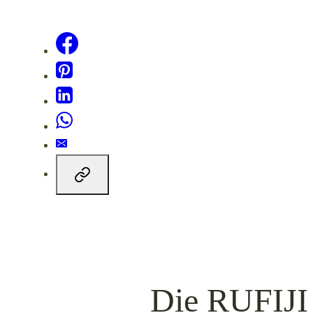
Facebook
Pinterest
LinkedIn
WhatsApp
E-
Mail
LINK
KOPIEREN
Die RUFIJI 