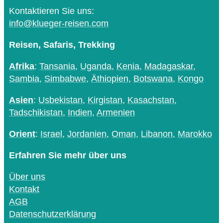
Kontaktieren Sie uns:
info@klueger-reisen.com
Reisen, Safaris, Trekking
Afrika
:
Tansania
,
Uganda
,
Kenia
,
Madagaskar
,
Sambia
,
Simbabwe
,
Äthiopien
,
Botswana
,
Kongo
Asien
:
Usbekistan
,
Kirgistan
,
Kasachstan
,
Tadschikistan
,
Indien
,
Armenien
Orient
:
Israel
,
Jordanien
,
Oman
,
Libanon
,
Marokko
Erfahren Sie mehr über uns
Über uns
Kontakt
AGB
Datenschutzerklärung