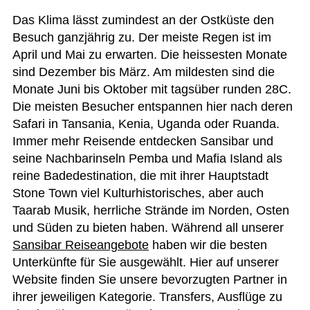
Das Klima lässt zumin­dest an der Ost­küste den
Besuch ganz­jäh­rig zu. Der meiste Regen ist im
April und Mai zu erwar­ten. Die heis­ses­ten Monate
sind Dezem­ber bis März. Am mil­des­ten sind die
Monate Juni bis Okto­ber mit tags­über run­den 28C.
Die meis­ten Besu­cher ent­span­nen hier nach deren
Safari in Tan­sa­nia, Kenia, Uganda oder Ruanda.
Immer mehr Rei­sende ent­de­cken San­si­bar und
seine Nach­bar­inseln Pemba und Mafia Island als
reine Bade­de­sti­na­tion, die mit ihrer Haupt­stadt
Stone Town viel Kul­tur­his­to­ri­sches, aber auch
Taarab Musik, herr­li­che Strände im Nor­den, Osten
und Süden zu bie­ten haben. Wäh­rend all unse­rer
San­si­bar Rei­se­an­ge­bote
haben wir die bes­ten
Unter­künfte für Sie aus­ge­wählt. Hier auf unse­rer
Web­site fin­den Sie unsere bevor­zug­ten Part­ner in
ihrer jewei­li­gen Kate­go­rie. Trans­fers, Aus­flüge zu