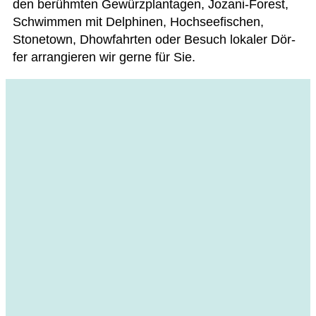
den berühm­ten Gewürz­plan­ta­gen, Jozani-Forest,
Schwim­men mit Del­phi­nen, Hoch­see­fi­schen,
Stone­town, Dhow­fahr­ten oder Besuch loka­ler Dör­
fer arran­gie­ren wir gerne für Sie.