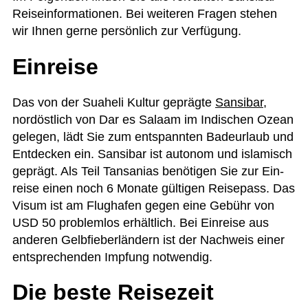
Rei­se­infor­ma­tio­nen. Bei wei­te­ren Fra­gen ste­hen
wir Ihnen gerne per­sön­lich zur Verfügung.
Einreise
Das von der Sua­heli Kul­tur geprägte
San­si­bar
,
nord­öst­lich von Dar es Salaam im Indi­schen Ozean
gele­gen, lädt Sie zum ent­spann­ten Bade­ur­laub und
Ent­de­cken ein. San­si­bar ist auto­nom und isla­misch
geprägt. Als Teil Tan­sa­nias benö­ti­gen Sie zur Ein­
reise einen noch 6 Monate gül­ti­gen Rei­se­pass. Das
Visum ist am Flug­ha­fen gegen eine Gebühr von
USD 50 pro­blem­los erhält­lich. Bei Ein­reise aus
ande­ren Gelb­fie­ber­län­dern ist der Nach­weis einer
ent­spre­chen­den Imp­fung notwendig.
Die beste Reisezeit