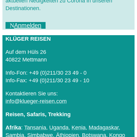
aktuellen Neuigkeiten zu Corona in unseren
Destinationen.
Anmelden
KLÜGER REISEN
Auf dem Hüls 26
40822 Mettmann
Info-Fon: +49 (0)211/30 23 49 - 0
Info-Fax: +49 (0)211/30 23 49 - 10
Kontaktieren Sie uns:
info@klueger-reisen.com
Reisen, Safaris, Trekking
Afrika
:
Tansania
,
Uganda
,
Kenia
,
Madagaskar
,
Sambia
,
Simbabwe
,
Äthiopien
,
Botswana
,
Kongo