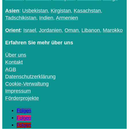
Asien
:
Usbekistan
,
Kirgistan
,
Kasachstan
,
Tadschikistan
,
Indien
,
Armenien
Orient
:
Israel
,
Jordanien
,
Oman
,
Libanon
,
Marokko
Erfahren Sie mehr über uns
Über uns
Kontakt
AGB
Datenschutzerklärung
Cookie-Verwaltung
Impressum
Förderprojekte
Folgen
Folgen
Folgen