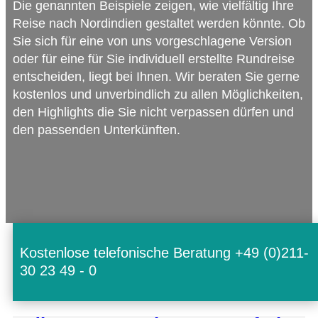
Die genann­ten Bei­spiele zei­gen, wie viel­fäl­tig Ihre
Reise nach Nord­in­dien gestal­tet wer­den könnte. Ob
Sie sich für eine von uns vor­ge­schla­gene Ver­sion
oder für eine für Sie indi­vi­du­ell erstellte Rund­reise
ent­schei­den, liegt bei Ihnen. Wir bera­ten Sie gerne
kos­ten­los und unver­bind­lich zu allen Mög­lich­kei­ten,
den High­lights die Sie nicht ver­pas­sen dür­fen und
den pas­sen­den Unterkünften.
Kostenlose telefonische Beratung +49 (0)211-
30 23 49 - 0