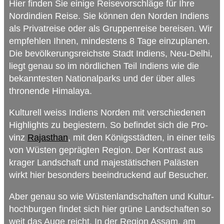
Hier fin­den Sie einige Rei­se­vor­schläge für Ihre
Nord­in­dien Reise. Sie kön­nen den Nor­den Indi­ens
als Pri­vat­reise oder als Grup­pen­reise berei­sen. Wir
emp­feh­len Ihnen, min­des­tens 8 Tage ein­zu­pla­nen.
Die bevöl­ke­rungs­reichste Stadt Indi­ens, Neu-Delhi,
liegt genau so im nörd­li­chen Teil Indi­ens wie die
bekann­tes­ten Natio­nal­parks und der über alles
thro­nende Himalaya.
Kul­tu­rell weiss Indi­ens Nor­den mit ver­schie­de­nen
High­lights zu begie­s­tern. So befin­det sich die Pro­
vinz
Raja­sthan
, mit den Königs­städ­ten, in einer teils
von Wüs­ten gepräg­ten Region. Der Kon­trast aus
kra­ger Land­schaft und majes­tä­ti­schen Paläs­ten
wirkt hier beson­ders beein­dru­ckend auf Besucher.
Aber genau so wie Wüs­ten­land­schaf­ten und Kul­tur­
hoch­bur­gen fin­det sich hier grüne Land­schaf­ten so
weit das Auge reicht. In der Region Assam, am