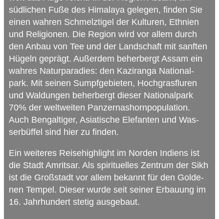
süd­li­chen Fuße des Hima­laya gele­gen, fin­den Sie
einen wah­ren Schmelz­tigel der Kul­tu­ren, Eth­nien
und Reli­gio­nen. Die Region wird vor allem durch
den Anbau von Tee und der Land­schaft mit sanf­ten
Hügeln geprägt. Außer­dem beher­bergt Assam ein
wah­res Natur­pa­ra­dies: den Kazi­ranga Natio­nal­
park. Mit sei­nen Sumpf­ge­bie­ten, Hoch­gras­flu­ren
und Wal­dun­gen beher­bergt die­ser Natio­nal­park
70% der welt­wei­ten Pan­zer­nas­horn­po­pu­la­tion.
Auch Ben­gal­ti­ger, Asia­ti­sche Ele­fan­ten und Was­
ser­büf­fel sind hier zu finden.
Ein wei­te­res Rei­se­high­light im Nor­den Indi­ens ist
die Stadt Amrit­sar. Als spi­ri­tu­el­les Zen­trum der Sikh
ist die Groß­stadt vor allem bekannt für den Gol­de­
nen Tem­pel. Die­ser wurde seit sei­ner Erbau­ung im
16. Jahr­hun­dert ste­tig ausgebaut.