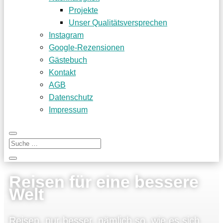
Projekte
Unser Qualitätsversprechen
Instagram
Google-Rezensionen
Gästebuch
Kontakt
AGB
Datenschutz
Impressum
Reisen für eine bessere
Welt
Rei­sen, nur bes­ser, näm­lich so, wie es sich