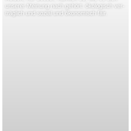
unse­rer Mei­nung nach gehört: öko­lo­gisch ver­
träg­lich und sozial und öko­no­misch fair.