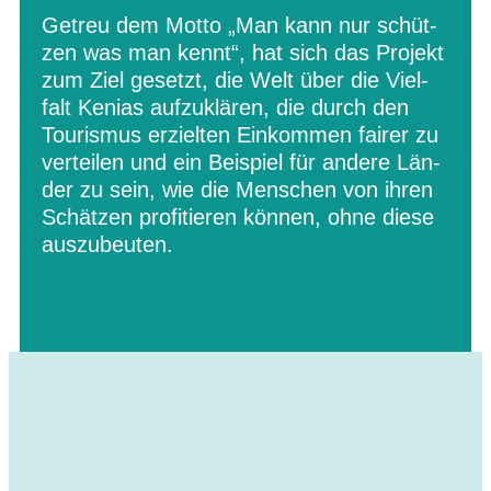
Getreu dem Motto „Man kann nur schüt­
zen was man kennt“, hat sich das Pro­jekt
zum Ziel gesetzt, die Welt über die Viel­
falt Kenias auf­zu­klä­ren, die durch den
Tou­ris­mus erziel­ten Ein­kom­men fai­rer zu
ver­tei­len und ein Bei­spiel für andere Län­
der zu sein, wie die Men­schen von ihren
Schät­zen pro­fi­tie­ren kön­nen, ohne diese
auszubeuten.