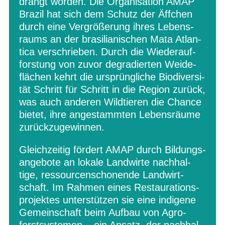
drängt wor­den. Die Orga­ni­sa­tion AMAP
Bra­zil hat sich dem Schutz der Äff­chen
durch eine Ver­grö­ße­rung ihres Lebens­
raums an der bra­si­lia­ni­schen Mata Atlan­
tica ver­schrie­ben. Durch die Wie­der­auf­
fors­tung von zuvor degra­dier­ten Wei­de­
flä­chen kehrt die ursprüng­li­che Bio­di­ver­si­
tät Schritt für Schritt in die Region zurück,
was auch ande­ren Wild­tie­ren die Chance
bie­tet, ihre ange­stamm­ten Lebens­räume
zurückzugewinnen.
Gleich­zei­tig för­dert AMAP durch Bil­dungs­
an­ge­bote an lokale Land­wirte nach­hal­
tige, res­sour­cen­scho­nende Land­wirt­
schaft. Im Rah­men eines Restau­ra­ti­ons­
pro­jek­tes unter­stüt­zen sie eine indi­gene
Gemein­schaft beim Auf­bau von Agro­