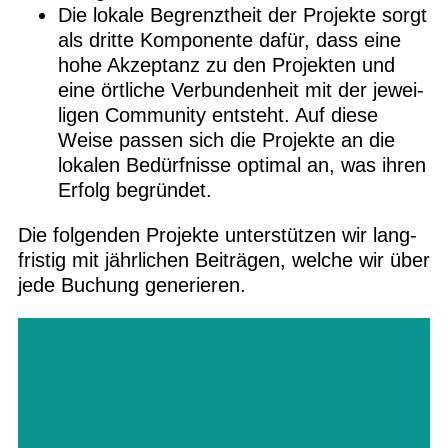
Die lokale Begrenzt­heit der Pro­jekte sorgt
als dritte Kom­po­nente dafür, dass eine
hohe Akzep­tanz zu den Pro­jek­ten und
eine ört­li­che Ver­bun­den­heit mit der jewei­
li­gen Com­mu­nity ent­steht. Auf diese
Weise pas­sen sich die Pro­jekte an die
loka­len Bedürf­nisse opti­mal an, was ihren
Erfolg begründet.
Die fol­gen­den Pro­jekte unter­stüt­zen wir lang­
fris­tig mit jähr­li­chen Bei­trä­gen, wel­che wir über
jede Buchung generieren.