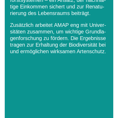
forst­sys­te­men – ein Ansatz, der nach­hal­
tige Ein­kom­men sichert und zur Rena­tu­
rie­rung des Lebens­raums beiträgt.
Zusätz­lich arbei­tet AMAP eng mit Uni­ver­
si­tä­ten zusam­men, um wich­tige Grund­la­
gen­for­schung zu för­dern. Die Ergeb­nisse
tra­gen zur Erhal­tung der Bio­di­ver­si­tät bei
und ermög­li­chen wirk­sa­men Artenschutz.