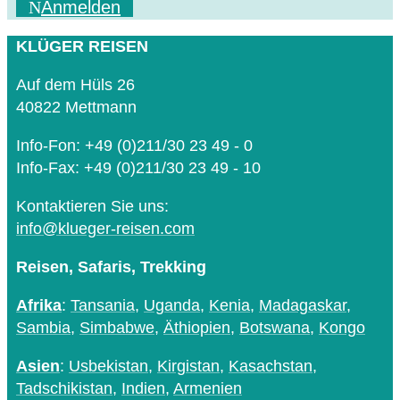
Anmelden
KLÜGER REISEN
Auf dem Hüls 26
40822 Mettmann
Info-Fon: +49 (0)211/30 23 49 - 0
Info-Fax: +49 (0)211/30 23 49 - 10
Kontaktieren Sie uns:
info@klueger-reisen.com
Reisen, Safaris, Trekking
Afrika
:
Tansania
,
Uganda
,
Kenia
,
Madagaskar
,
Sambia
,
Simbabwe
,
Äthiopien
,
Botswana
,
Kongo
Asien
:
Usbekistan
,
Kirgistan
,
Kasachstan
,
Tadschikistan
,
Indien
,
Armenien