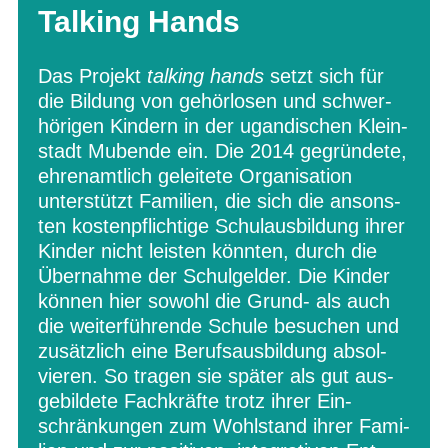
Talking Hands
Das Pro­jekt
tal­king hands
setzt sich für
die Bil­dung von gehör­lo­sen und schwer­
hö­ri­gen Kin­dern in der ugan­di­schen Klein­
stadt Mubende ein. Die 2014 gegrün­dete,
ehren­amt­lich gelei­tete Orga­ni­sa­tion
unter­stützt Fami­lien, die sich die ansons­
ten kos­ten­pflich­tige Schul­aus­bil­dung ihrer
Kin­der nicht leis­ten könn­ten, durch die
Über­nahme der Schul­gel­der. Die Kin­der
kön­nen hier sowohl die Grund- als auch
die wei­ter­füh­rende Schule besu­chen und
zusätz­lich eine Berufs­aus­bil­dung absol­
vie­ren. So tra­gen sie spä­ter als gut aus­
ge­bil­dete Fach­kräfte trotz ihrer Ein­
schrän­kun­gen zum Wohl­stand ihrer Fami­