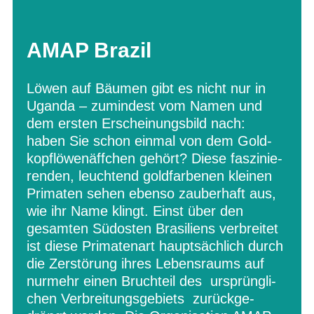
AMAP Brazil
Löwen auf Bäu­men gibt es nicht nur in
Uganda – zumin­dest vom Namen und
dem ers­ten Erschei­nungs­bild nach:
haben Sie schon ein­mal von dem Gold­
kopf­lö­wen­äff­chen gehört? Diese fas­zi­nie­
ren­den, leuch­tend gold­far­be­nen klei­nen
Pri­ma­ten sehen ebenso zau­ber­haft aus,
wie ihr Name klingt. Einst über den
gesam­ten Süd­os­ten Bra­si­li­ens ver­brei­tet
ist diese Pri­ma­ten­art haupt­säch­lich durch
die Zer­stö­rung ihres Lebens­raums auf
nur­mehr einen Bruch­teil des ursprüng­li­
chen Ver­brei­tungs­ge­biets zurück­ge­