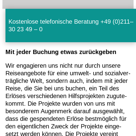
Kos­ten­lose tele­fo­ni­sche Bera­tung +49 (0)211–
30 23 49 – 0
Mit jeder Buchung etwas zurückgeben
Wir enga­gie­ren uns nicht nur durch unsere
Rei­se­an­ge­bote für eine umwelt- und sozi­al­ver­
träg­li­che Welt, son­dern auch, indem mit jeder
Reise, die Sie bei uns buchen, ein Teil des
Erlö­ses ver­schie­de­nen Hilfs­pro­jek­ten zugu­te­
kommt. Die Pro­jekte wur­den von uns mit
beson­de­rem Augen­merk dar­auf aus­ge­wählt,
dass die gespen­de­ten Erlöse best­mög­lich für
den eigent­li­chen Zweck der Pro­jekte ein­ge­
setzt wer­den kön­nen. Die Pro­jekte ver­eint