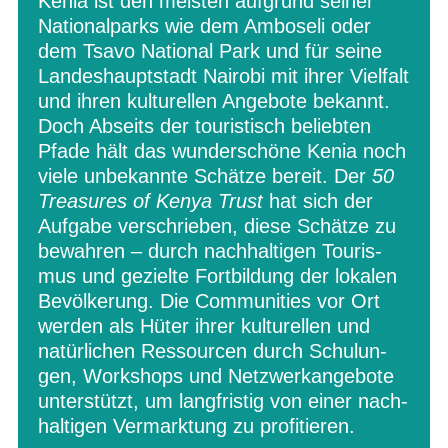
Kenia ist den meis­ten auf­grund sei­ner
Natio­nal­parks wie dem Ambo­seli oder
dem Tsavo Natio­nal Park und für seine
Lan­des­haupt­stadt Nai­robi mit ihrer Viel­falt
und ihren kul­tu­rel­len Ange­bote bekannt.
Doch Abseits der tou­ris­tisch belieb­ten
Pfade hält das wun­der­schöne Kenia noch
viele unbe­kannte Schätze bereit. Der
50
Tre­asu­res of Kenya Trust
hat sich der
Auf­gabe ver­schrie­ben, diese Schätze zu
bewah­ren – durch nach­hal­ti­gen Tou­ris­
mus und gezielte Fort­bil­dung der loka­len
Bevöl­ke­rung. Die Com­mu­ni­ties vor Ort
wer­den als Hüter ihrer kul­tu­rel­len und
natür­li­chen Res­sour­cen durch Schu­lun­
gen, Work­shops und Netz­werk­an­ge­bote
unter­stützt, um lang­fris­tig von einer nach­
hal­ti­gen Ver­mark­tung zu profitieren.