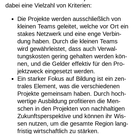
dabei eine Viel­zahl von Kriterien:
Die Pro­jekte wer­den aus­schließ­lich von
klei­nen Teams gelei­tet, wel­che vor Ort ein
sta­kes Netz­werk und eine enge Ver­bin­
dung haben. Durch die klei­nen Teams
wird gewähr­leis­tet, dass auch Ver­wal­
tungs­kos­ten gering gehal­ten wer­den kön­
nen, und die Gel­der effek­tiv für den Pro­
jekt­zweck ein­ge­setzt werden.
Ein star­ker Fokus auf Bil­dung ist ein zen­
tra­les Ele­ment, was die ver­schie­de­nen
Pro­jekte gemein­sam haben. Durch hoch­
wer­tige Aus­bil­dung pro­fi­tie­ren die Men­
schen in den Pro­jek­ten von nach­hal­ti­gen
Zukunfts­per­spek­tive und kön­nen ihr Wis­
sen nut­zen, um die gesamte Region lang­
fris­tig wirt­schaft­lich zu stärken.