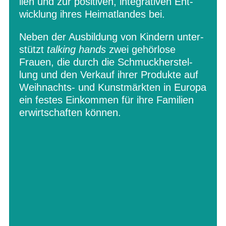
lien und zur posi­ti­ven, inte­gra­ti­ven Ent­
wick­lung ihres Hei­mat­lan­des bei.
Neben der Aus­bil­dung von Kin­dern unter­
stützt
tal­king hands
zwei gehör­lose
Frauen, die durch die Schmuck­her­stel­
lung und den Ver­kauf ihrer Pro­dukte auf
Weih­nachts- und Kunst­märk­ten in Europa
ein fes­tes Ein­kom­men für ihre Fami­lien
erwirt­schaf­ten können.