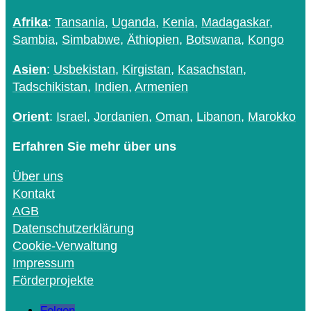
Afrika
:
Tansania
,
Uganda
,
Kenia
,
Madagaskar
,
Sambia
,
Simbabwe
,
Äthiopien
,
Botswana
,
Kongo
Asien
:
Usbekistan
,
Kirgistan
,
Kasachstan
,
Tadschikistan
,
Indien
,
Armenien
Orient
:
Israel
,
Jordanien
,
Oman
,
Libanon
,
Marokko
Erfahren Sie mehr über uns
Über uns
Kontakt
AGB
Datenschutzerklärung
Cookie-Verwaltung
Impressum
Förderprojekte
Folgen