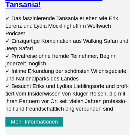
Tansania!
✓ Das fas­zi­nie­rende Tan­sa­nia erle­ben wie Erik
Lorenz und Lydia Möck­ling­hoff im Welt­wach
Podcast
✓ Ein­zig­ar­tige Kom­bi­na­tion aus Wal­king Safari und
Jeep Safari
✓ Pri­vat­reise ohne fremde Teil­neh­mer, Beginn
jeder­zeit möglich
✓ Intime Erkun­dung der schöns­ten Wild­nis­ge­biete
und Natio­nal­parks des Landes
✓ Besucht Eriks und Lydias Lieb­lings­orte und pro­fi­
tiert vom Insi­der­wis­sen von Klü­ger Rei­sen, die mit
ihren Part­nern vor Ort seit vie­len Jah­ren pro­fes­sio­
nell und freund­schaft­lich eng ver­bun­den sind
Mehr Informationen