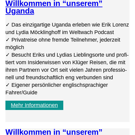
Willkommen in “unserem”
Uganda
✓ Das ein­zig­ar­tige Uganda erle­ben wie Erik Lorenz
und Lydia Möck­ling­hoff im Welt­wach Podcast
✓ Pri­vat­reise ohne fremde Teil­neh­mer, jeder­zeit
möglich
✓ Besucht Eriks und Lydias Lieb­lings­orte und pro­fi­
tiert vom Insi­der­wis­sen von Klü­ger Rei­sen, die mit
ihren Part­nern vor Ort seit vie­len Jah­ren pro­fes­sio­
nell und freund­schaft­lich eng ver­bun­den sind
✓ Eige­ner per­sön­li­cher eng­lisch­spra­chi­ger
Fahrer/Guide
Mehr Informationen
Willkommen in “unserem”