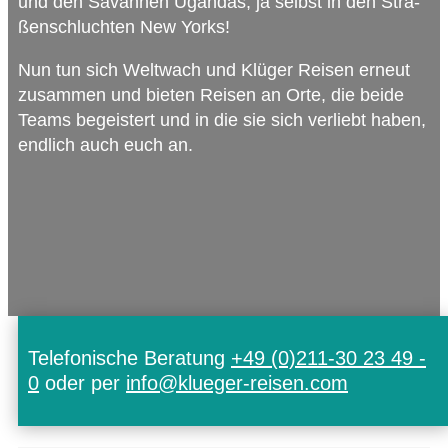
und den Savan­nen Ugan­das, ja selbst in den Stra­
ßen­schluch­ten New Yorks!
Nun tun sich Welt­wach und Klü­ger Rei­sen erneut
zusam­men und bie­ten Rei­sen an Orte, die beide
Teams begeis­tert und in die sie sich ver­liebt haben,
end­lich auch euch an.
Telefonische Beratung
+49 (0)211-30 23 49 -
0
oder per
info@klueger-reisen.com