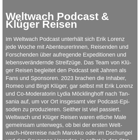
Weltwach Podcast &
Klüger Reisen
Im Welt­wach Pod­cast unter­hält sich Erik Lorenz
jede Woche mit Aben­teu­re­rIn­nen, Rei­sen­den und
For­schen­den über auf­re­gende Expe­di­tio­nen und
lebens­ver­än­dernde Streif­züge. Das Team von Klü­
ger Rei­sen beglei­tet den Pod­cast seit Jah­ren als
Fans und Spon­so­ren. 2023 bra­chen die Inha­ber,
Romeo und Bir­git Klü­ger, gar selbst mit Erik Lorenz
und Co-Mode­ra­to­rin Lydia Möck­ling­hoff nach Tan­
sa­nia auf, um vor Ort ins­ge­samt vier Pod­cast-Epi­
so­den zu pro­du­zie­ren. Seit­her ist viel pas­siert.
Welt­wach und Klü­ger Rei­sen waren etli­che Male
gemein­sam unter­wegs, ob bei der ers­ten Welt­
wach-Hör­erreise nach Marokko oder im Dschun­gel