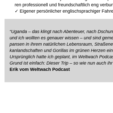
ren pro­fes­sio­nell und freund­schaft­lich eng ver­bu
✓ Eige­ner per­sön­li­cher eng­lisch­spra­chi­ger Fah
“Uganda – das klingt nach Aben­teuer, nach Dschun­gel
und ich woll­ten es genauer wis­sen – und sind geme
pan­sen in ihrem natür­li­chen Lebens­raum, Stra­ßen­es
kan­land­schaf­ten und Goril­las im grü­nen Her­zen eines
Ursprüng­lich hatte ich geplant, im Welt­wach Pod­cast
Grund ist ein­fach: Die­ser Trip – so wie nun auch ih
Erik vom Welt­wach Podcast