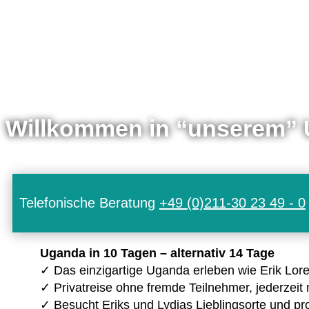
Willkommen in “unserem”
Telefonische Beratung
+49 (0)211-30 23 49 - 0
Uganda in 10 Tagen – alter­na­tiv 14 Tage
✓ Das ein­zig­ar­tige Uganda erle­ben wie Erik Lor
✓ Pri­vat­reise ohne fremde Teil­neh­mer, jeder­zeit 
✓ Besucht Eriks und Lydias Lieb­lings­orte und pro­fi