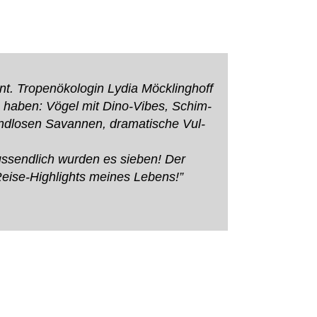
Tro­pen­öko­lo­gin Lydia Möck­ling­hoff
en haben: Vögel mit Dino-Vibes, Schim­
nd­lo­sen Savan­nen, dra­ma­ti­sche Vul­
uss­end­lich wur­den es sie­ben! Der
Reise-High­lights mei­nes Lebens!”