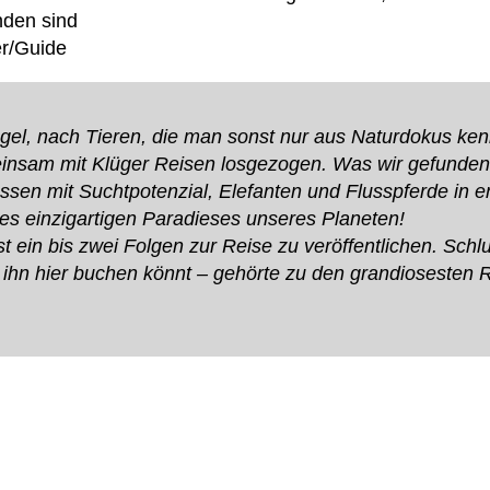
n­den sind
rer/Guide
, nach Tie­ren, die man sonst nur aus Natur­do­kus kennt. 
in­sam mit Klü­ger Rei­sen los­ge­zo­gen. Was wir gefun­d
­sen mit Sucht­po­ten­zial, Ele­fan­ten und Fluss­pferde in e
 ein­zig­ar­ti­gen Para­die­ses unse­res Pla­ne­ten!
 ein bis zwei Fol­gen zur Reise zu ver­öf­fent­li­chen. Schl
r ihn hier buchen könnt – gehörte zu den gran­dio­ses­ten 