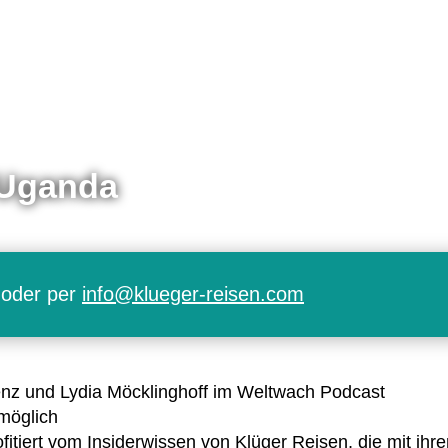
 Uganda
oder per
info@klueger-reisen.com
enz und Lydia Möck­ling­hoff im Welt­wach Pod­cast
mög­lich
­tiert vom Insi­der­wis­sen von Klü­ger Rei­sen, die mit ihre