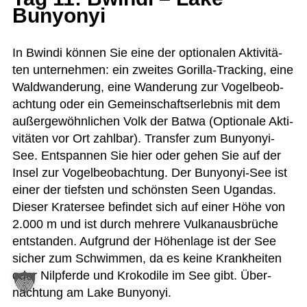
Bunyonyi
In Bwindi kön­nen Sie eine der optio­na­len Akti­vi­tä­
ten unter­neh­men: ein zwei­tes Gorilla-Track­ing, eine
Wald­wan­de­rung, eine Wan­de­rung zur Vogel­be­ob­
ach­tung oder ein Gemein­schafts­er­leb­nis mit dem
außer­ge­wöhn­li­chen Volk der Batwa (Optio­nale Akti­
vi­tä­ten vor Ort zahl­bar). Trans­fer zum Bun­y­onyi-
See. Ent­span­nen Sie hier oder gehen Sie auf der
Insel zur Vogel­be­ob­ach­tung. Der Bun­y­onyi-See ist
einer der tiefs­ten und schöns­ten Seen Ugan­das.
Die­ser Kra­ter­see befin­det sich auf einer Höhe von
2.000 m und ist durch meh­rere Vul­kan­aus­brü­che
ent­stan­den. Auf­grund der Höhen­lage ist der See
sicher zum Schwim­men, da es keine Krank­hei­ten
oder Nil­pferde und Kro­ko­dile im See gibt. Über­
nach­tung am Lake Bunyonyi.