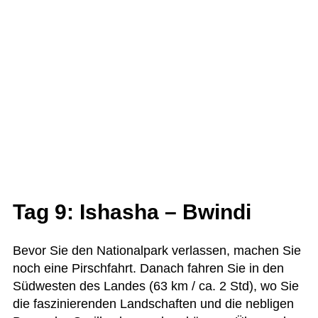
Tag 9: Ishasha – Bwindi
Bevor Sie den Natio­nal­park ver­las­sen, machen Sie
noch eine Pirsch­fahrt. Danach fah­ren Sie in den
Süd­wes­ten des Lan­des (63 km / ca. 2 Std), wo Sie
die fas­zi­nie­ren­den Land­schaf­ten und die neb­li­gen