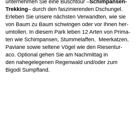
unter­neh­men Sie eine Busch­tour –
Schim­pan­sen-
Trek­king
– durch den fas­zi­nie­ren­den Dschun­gel.
Erle­ben Sie unsere nächs­ten Ver­wand­ten, wie sie
von Baum zu Baum schwin­gen oder vor Ihnen her­
um­tol­len. In die­sem Park leben 12 Arten von Pri­ma­
ten wie
Schim­pan­sen, Stum­mel­af­fen, Meer­kat­zen,
Paviane sowie sel­tene Vögel wie den Rie­sen­tur­
aco. Optio­nal gehen Sie am Nach­mit­tag in
den nahe­ge­le­ge­nen Regen­wald und/oder zum
Bigodi Sumpfland.