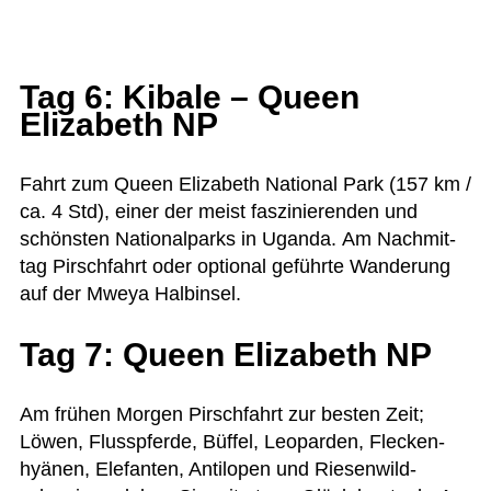
Tag 6: Kibale – Queen
Elizabeth NP
Fahrt zum Queen Eliza­beth Natio­nal Park (157 km /
ca. 4 Std), einer der meist fas­zi­nie­ren­den und
schöns­ten Natio­nal­parks in Uganda. Am Nach­mit­
tag Pirsch­fahrt oder optio­nal geführte Wan­de­rung
auf der Mweya Halbinsel.
Tag 7: Queen Elizabeth NP
Am frü­hen Mor­gen Pirsch­fahrt zur bes­ten Zeit;
Löwen, Fluss­pferde, Büf­fel, Leo­par­den, Fle­cken­
hyä­nen, Ele­fan­ten, Anti­lo­pen und Rie­sen­wild­