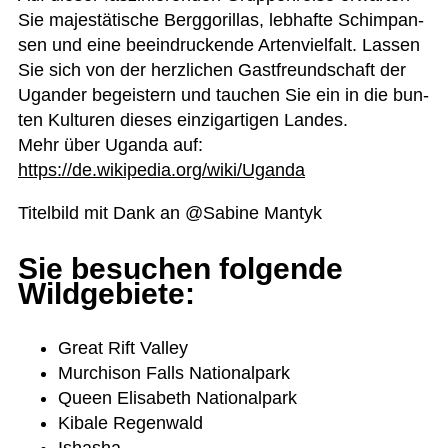
Sie majes­tä­ti­sche Berg­go­ril­las, leb­hafte Schim­pan­
sen und eine beein­dru­ckende Arten­viel­falt. Las­sen
Sie sich von der herz­li­chen Gast­freund­schaft der
Ugan­der begeis­tern und tau­chen Sie ein in die bun­
ten Kul­tu­ren die­ses ein­zig­ar­ti­gen Lan­des.
Mehr über Uganda auf:
https://de.wikipedia.org/wiki/Uganda
Titel­bild mit Dank an @Sabine Mantyk
Sie besuchen folgende
Wildgebiete:
Great Rift Valley
Murch­ison Falls Nationalpark
Queen Eli­sa­beth Nationalpark
Kibale Regen­wald
Isha­sha