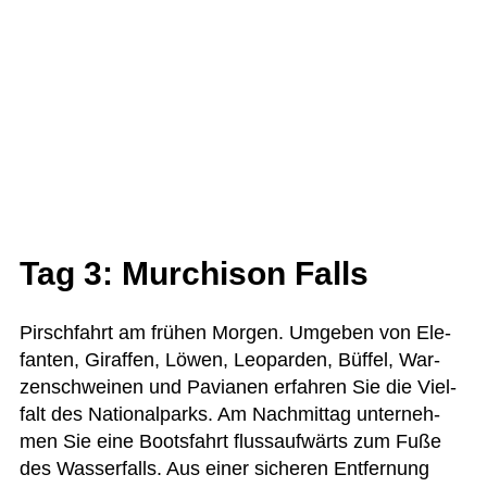
Tag 3: Murchison Falls
Pirsch­fahrt am frü­hen Mor­gen. Umge­ben von Ele­
fan­ten, Giraf­fen, Löwen, Leo­par­den, Büf­fel, War­
zen­schwei­nen und Pavia­nen erfah­ren Sie die Viel­
falt des Natio­nal­parks. Am Nach­mit­tag unter­neh­
men Sie eine Boots­fahrt fluss­auf­wärts zum Fuße
des Was­ser­falls. Aus einer siche­ren Ent­fer­nung