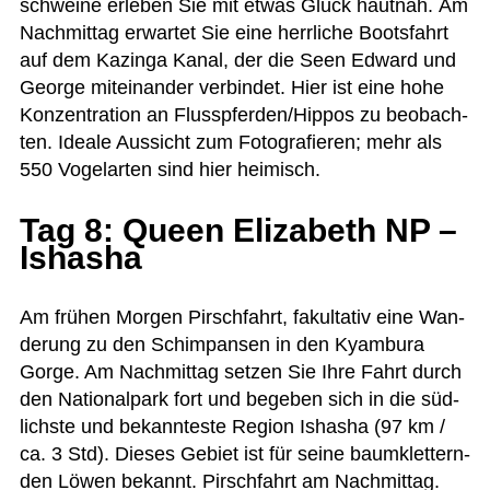
schweine erle­ben Sie mit etwas Glück haut­nah. Am
Nach­mit­tag erwar­tet Sie eine herr­li­che Boots­fahrt
auf dem Kazinga Kanal, der die Seen Edward und
George mit­ein­an­der ver­bin­det. Hier ist eine hohe
Kon­zen­tra­tion an Flusspferden/Hippos zu beob­ach­
ten. Ideale Aus­sicht zum Foto­gra­fie­ren; mehr als
550 Vogel­ar­ten sind hier heimisch.
Tag 8: Queen Elizabeth NP –
Ishasha
Am frü­hen Mor­gen Pirsch­fahrt, fakul­ta­tiv eine Wan­
de­rung zu den Schim­pan­sen in den Kyam­bura
Gorge. Am Nach­mit­tag set­zen Sie Ihre Fahrt durch
den Natio­nal­park fort und bege­ben sich in die süd­
lichste und bekann­teste Region Isha­sha (97 km /
ca. 3 Std). Die­ses Gebiet ist für seine baum­klet­tern­
den Löwen bekannt. Pirsch­fahrt am Nachmittag.