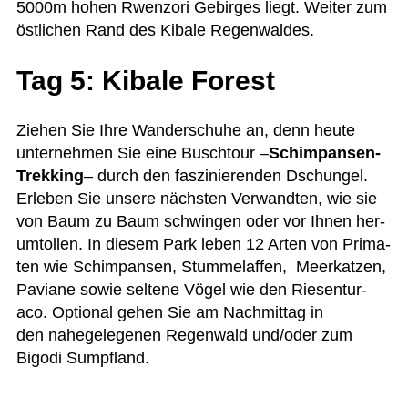
5000m hohen Rwenz­ori Gebir­ges liegt. Wei­ter zum
öst­li­chen Rand des Kibale Regenwaldes.
Tag 5: Kibale Forest
Zie­hen Sie Ihre Wan­der­schuhe an, denn heute
unter­neh­men Sie eine Busch­tour –
Schim­pan­sen-
Trek­king
– durch den fas­zi­nie­ren­den Dschun­gel.
Erle­ben Sie unsere nächs­ten Ver­wand­ten, wie sie
von Baum zu Baum schwin­gen oder vor Ihnen her­
um­tol­len. In die­sem Park leben 12 Arten von Pri­ma­
ten wie
Schim­pan­sen, Stum­mel­af­fen, Meer­kat­zen,
Paviane sowie sel­tene Vögel wie den Rie­sen­tur­
aco. Optio­nal gehen Sie am Nach­mit­tag in
den nahe­ge­le­ge­nen Regen­wald und/oder zum
Bigodi Sumpfland.