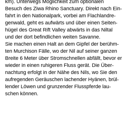
km). Unter­wegs Mög­lich­keit zum optio­na­len
Besuch des Ziwa Rhino Sanc­tuary. Direkt nach Ein­
fahrt in den Natio­nal­park, vor­bei am Flach­land­re­
gen­wald, geht es auf­wärts und über einen Sei­ten­
hü­gel des Great Rift Val­ley abwärts in das Nil­tal
und der dort befind­li­chen wei­ten Savanne.
Sie machen einen Halt an dem Gip­fel der berühm­
ten Murch­ison Fälle, wo der Nil auf sei­ner gan­zen
Breite 6 Meter über Strom­schnel­len abfällt, bevor er
wie­der in einen ruhi­ge­ren Fluss gerät. Die Über­
nach­tung erfolgt in der Nähe des Nils, wo Sie den
auf­re­gen­den Geräu­schen lachen­der Hyä­nen, brül­
len­der Löwen und grun­zen­der Fluss­pferde lau­
schen können.