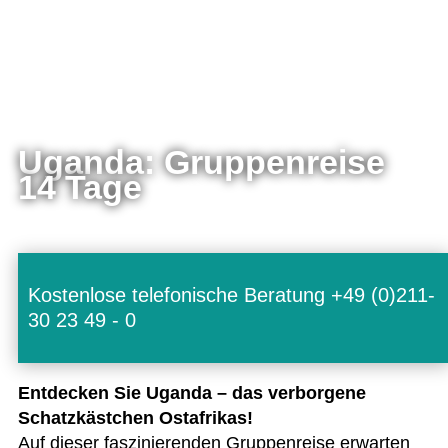
Uganda: Gruppenreise
14 Tage
Kostenlose telefonische Beratung +49 (0)211-
30 23 49 - 0
Ent­de­cken Sie Uganda – das ver­bor­gene
Schatz­käst­chen Ost­afri­kas!
Auf die­ser fas­zi­nie­ren­den Grup­pen­reise erwar­ten