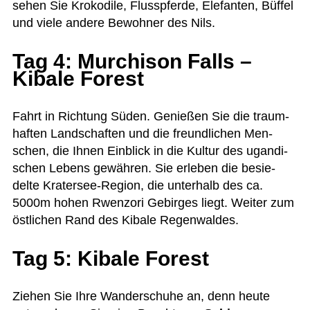
sehen Sie Kro­ko­dile, Fluss­pferde, Ele­fan­ten, Büf­fel
und viele andere Bewoh­ner des Nils.
Tag 4: Murchison Falls –
Kibale Forest
Fahrt in Rich­tung Süden. Genie­ßen Sie die traum­
haf­ten Land­schaf­ten und die freund­li­chen Men­
schen, die Ihnen Ein­blick in die Kul­tur des ugan­di­
schen Lebens gewäh­ren. Sie erle­ben die besie­
delte Kra­ter­see-Region, die unter­halb des ca.
5000m hohen Rwenz­ori Gebir­ges liegt. Wei­ter zum
öst­li­chen Rand des Kibale Regenwaldes.
Tag 5: Kibale Forest
Zie­hen Sie Ihre Wan­der­schuhe an, denn heute