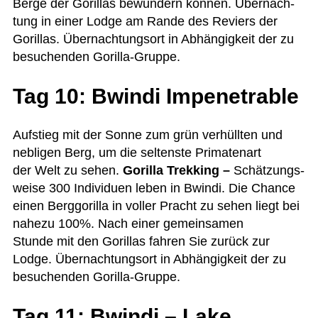
Berge der Goril­las bewun­dern kön­nen. Über­nach­
tung in einer Lodge am Rande des Reviers der
Goril­las. Über­nach­tungs­ort in Abhän­gig­keit der zu
besu­chen­den Gorilla-Gruppe.
Tag 10: Bwindi Impenetrable
Auf­stieg mit der Sonne zum grün ver­hüll­ten und
neb­li­gen Berg, um die sel­tenste Pri­ma­ten­art
der Welt zu sehen.
Gorilla Trek­king –
Schät­zungs­
weise 300 Indi­vi­duen leben in Bwindi. Die Chance
einen Berg­go­rilla in vol­ler Pracht zu sehen liegt bei
nahezu 100%. Nach einer gemein­sa­men
Stunde mit den Goril­las fah­ren Sie zurück zur
Lodge. Über­nach­tungs­ort in Abhän­gig­keit der zu
besu­chen­den Gorilla-Gruppe.
Tag 11: Bwindi – Lake