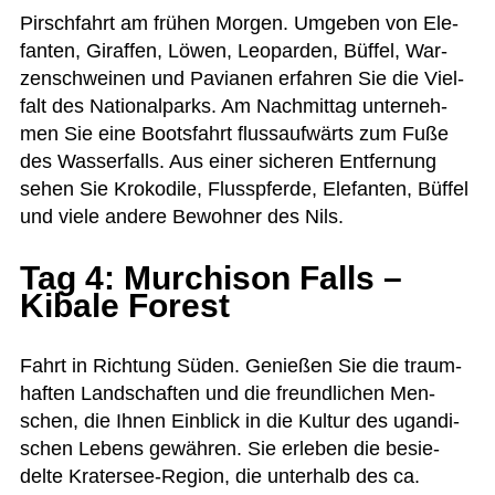
Pirsch­fahrt am frü­hen Mor­gen. Umge­ben von Ele­
fan­ten, Giraf­fen, Löwen, Leo­par­den, Büf­fel, War­
zen­schwei­nen und Pavia­nen erfah­ren Sie die Viel­
falt des Natio­nal­parks. Am Nach­mit­tag unter­neh­
men Sie eine Boots­fahrt fluss­auf­wärts zum Fuße
des Was­ser­falls. Aus einer siche­ren Ent­fer­nung
sehen Sie Kro­ko­dile, Fluss­pferde, Ele­fan­ten, Büf­fel
und viele andere Bewoh­ner des Nils.
Tag 4: Murchison Falls –
Kibale Forest
Fahrt in Rich­tung Süden. Genie­ßen Sie die traum­
haf­ten Land­schaf­ten und die freund­li­chen Men­
schen, die Ihnen Ein­blick in die Kul­tur des ugan­di­
schen Lebens gewäh­ren. Sie erle­ben die besie­
delte Kra­ter­see-Region, die unter­halb des ca.