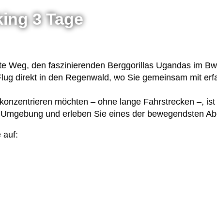
king 3 Tage
 Weg, den fas­zi­nie­ren­den Berg­go­ril­las Ugan­das im B
Flug direkt in den Regen­wald, wo Sie gemein­sam mit erfah
on­zen­trie­ren möch­ten – ohne lange Fahr­stre­cken –, ist
en Umge­bung und erle­ben Sie eines der bewe­gends­ten Abe
e auf: