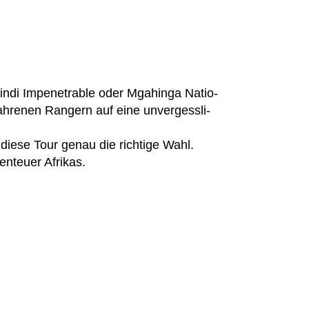
windi Impene­tra­ble oder Mga­hinga Natio­
­re­nen Ran­gern auf eine unver­gess­li­
 diese Tour genau die rich­tige Wahl.
n­teuer Afrikas.