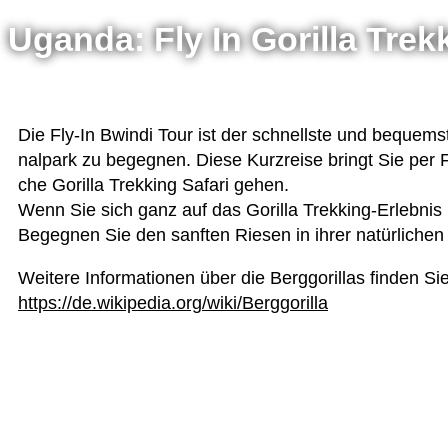
Uganda: Fly In Gorilla Trek
Die Fly-In Bwindi Tour ist der schnellste und bequemste
nal­park zu begeg­nen. Diese Kurz­reise bringt Sie per 
che Gorilla Trek­king Safari gehen.
Wenn Sie sich ganz auf das Gorilla Trek­king-Erleb­nis k
Begeg­nen Sie den sanf­ten Rie­sen in ihrer natür­li­ch
Wei­tere Infor­ma­tio­nen über die Berg­go­ril­las fin­den Si
https://de.wikipedia.org/wiki/Berggorilla