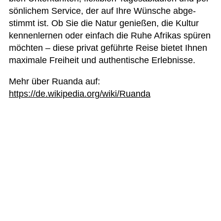
sön­li­chem Ser­vice, der auf Ihre Wün­sche abge­
stimmt ist. Ob Sie die Natur genie­ßen, die Kul­tur
ken­nen­ler­nen oder ein­fach die Ruhe Afri­kas spü­ren
möch­ten – diese pri­vat geführte Reise bie­tet Ihnen
maxi­male Frei­heit und authen­ti­sche Erlebnisse.
Mehr über Ruanda auf:
https://de.wikipedia.org/wiki/Ruanda