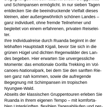
und Schim­pan­sen ermög­licht. In nur sie­ben Tagen
ent­de­cken Sie die beein­dru­ckende Viel­falt die­ses
klei­nen, aber außer­ge­wöhn­lich schö­nen Lan­des –
ganz indi­vi­du­ell, ohne fremde Teil­neh­mer und
beglei­tet von einem erfah­re­nen, pri­va­ten Rei­se­lei­
ter.
Ihre Indi­vi­du­al­reise durch Ruanda beginnt in der
leb­haf­ten Haupt­stadt Kigali, bevor Sie sich in die
grü­nen Hügel und dich­ten Regen­wäl­der des Lan­
des bege­ben. Hier erwar­ten Sie unver­gess­li­che
Momente: das emo­tio­nale Gorilla Trek­king im Vol­
ca­noes-Natio­nal­park, bei dem Sie den sanf­ten Rie­
sen ganz nah kom­men, sowie die auf­re­gende
Begeg­nung mit Schim­pan­sen im tro­pi­schen
Nyungwe-Wald.
Abseits der klas­si­schen Grup­pen­tou­ren erle­ben Sie
Ruanda in Ihrem eige­nen Tempo – mit kom­for­ta­
blen Unter­künf­ten, fle­xi­blen Tages­ab­läu­fen und per­