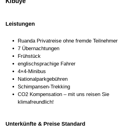
Kibuye
Leistungen
Ruanda Pri­vat­reise ohne fremde Teilnehmer
7 Über­nach­tun­gen
Früh­stück
eng­lisch­spra­chige Fahrer
4×4‑Minibus
Natio­nal­park­ge­büh­ren
Schim­pan­sen-Trek­king
CO2 Kom­pen­sa­tion – mit uns rei­sen Sie
klimafreundlich!
Unterkünfte & Preise Standard