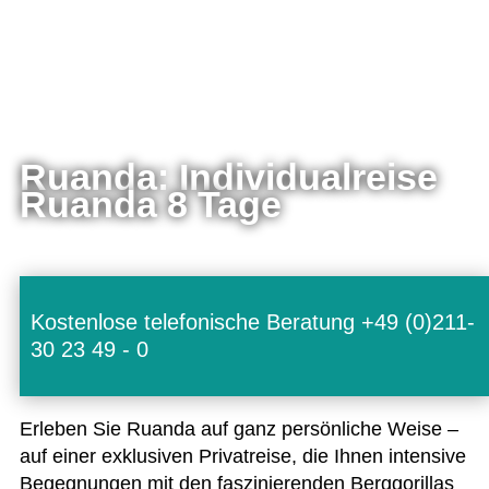
Ruanda: Individualreise
Ruanda 8 Tage
Kostenlose telefonische Beratung +49 (0)211-
30 23 49 - 0
Erle­ben Sie Ruanda auf ganz per­sön­li­che Weise –
auf einer exklu­si­ven Pri­vat­reise, die Ihnen inten­sive
Begeg­nun­gen mit den fas­zi­nie­ren­den Berg­go­ril­las