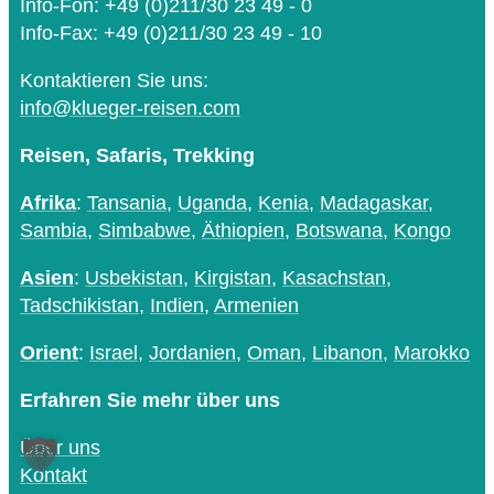
Info-Fon: +49 (0)211/30 23 49 - 0
Info-Fax: +49 (0)211/30 23 49 - 10
Kontaktieren Sie uns:
info@klueger-reisen.com
Reisen, Safaris, Trekking
Afrika
:
Tansania
,
Uganda
,
Kenia
,
Madagaskar
,
Sambia
,
Simbabwe
,
Äthiopien
,
Botswana
,
Kongo
Asien
:
Usbekistan
,
Kirgistan
,
Kasachstan
,
Tadschikistan
,
Indien
,
Armenien
Orient
:
Israel
,
Jordanien
,
Oman
,
Libanon
,
Marokko
Erfahren Sie mehr über uns
Über uns
Kontakt