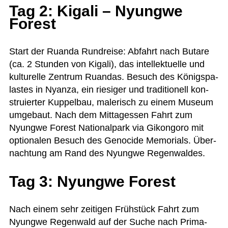
Tag 2: Kigali – Nyungwe
Forest
Start der Ruanda Rund­reise: Abfahrt nach But­are
(ca. 2 Stun­den von Kigali), das intel­lek­tu­elle und
kul­tu­relle Zen­trum Ruan­das. Besuch des Königs­pa­
las­tes in Nyanza, ein rie­si­ger und tra­di­tio­nell kon­
stru­ier­ter Kup­pel­bau, male­risch zu einem Museum
umge­baut. Nach dem Mit­tag­essen Fahrt zum
Nyungwe Forest Natio­nal­park via Gikon­goro mit
optio­na­len Besuch des Geno­cide Memo­ri­als. Über­
nach­tung am Rand des Nyungwe Regenwaldes.
Tag 3: Nyungwe Forest
Nach einem sehr zei­ti­gen Früh­stück Fahrt zum
Nyungwe Regen­wald auf der Suche nach Pri­ma­