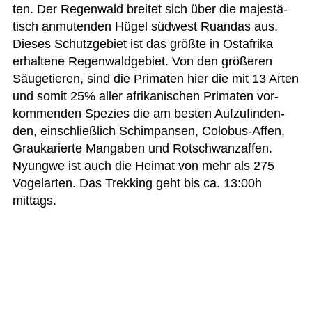
ten. Der Regen­wald brei­tet sich über die majes­tä­
tisch anmu­ten­den Hügel süd­west Ruan­das aus.
Die­ses Schutz­ge­biet ist das größte in Ost­afrika
erhal­tene Regen­wald­ge­biet. Von den grö­ße­ren
Säu­ge­tie­ren, sind die Pri­ma­ten hier die mit 13 Arten
und somit 25% aller afri­ka­ni­schen Pri­ma­ten vor­
kom­men­den Spe­zies die am bes­ten Auf­zu­fin­den­
den, ein­schließ­lich Schim­pan­sen, Colo­bus-Affen,
Grau­ka­rierte Man­ga­ben und Rot­schwanz­af­fen.
Nyungwe ist auch die Hei­mat von mehr als 275
Vogel­ar­ten. Das Trek­king geht bis ca. 13:00h
mittags.