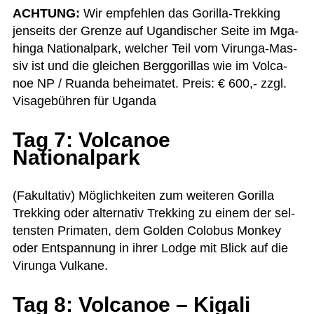
ACHTUNG:
Wir emp­feh­len das Gorilla-Trek­king
jen­seits der Grenze auf Ugan­di­scher Seite im Mga­
hinga Natio­nal­park, wel­cher Teil vom Virunga-Mas­
siv ist und die glei­chen Berg­go­ril­las wie im Vol­ca­
noe NP / Ruanda behei­ma­tet. Preis: € 600,- zzgl.
Visa­ge­büh­ren für Uganda
Tag 7: Volcanoe
Nationalpark
(Fakul­ta­tiv) Mög­lich­kei­ten zum wei­te­ren Gorilla
Trek­king oder alter­na­tiv Trek­king zu einem der sel­
tens­ten Pri­ma­ten, dem Gol­den Colo­bus Mon­key
oder Ent­span­nung in ihrer Lodge mit Blick auf die
Virunga Vulkane.
Tag 8: Volcanoe – Kigali