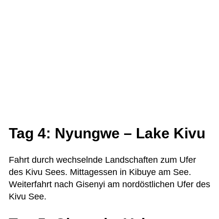
Tag 4: Nyungwe – Lake Kivu
Fahrt durch wech­selnde Land­schaf­ten zum Ufer
des Kivu Sees. Mit­tag­essen in Kibuye am See.
Wei­ter­fahrt nach Gise­nyi am nord­öst­li­chen Ufer des
Kivu See.