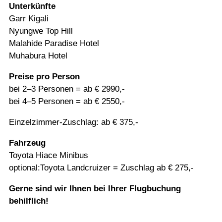
Unter­künfte
Garr Kigali
Nyungwe Top Hill
Mala­hide Para­dise Hotel
Muha­bura Hotel
Preise pro Per­son
bei 2–3 Per­so­nen = ab € 2990,-
bei 4–5 Per­so­nen = ab € 2550,-
Ein­zel­zim­mer-Zuschlag: ab € 375,-
Fahr­zeug
Toyota Hiace Mini­bus
optional:Toyota Land­crui­zer = Zuschlag ab € 275,-
Gerne sind wir Ihnen bei Ihrer Flug­bu­chung
behilflich!