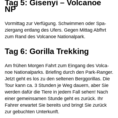
Tag 5: Gisenyi – Volcanoe
NP
Vor­mit­tag zur Ver­fü­gung. Schwim­men oder Spa­
zier­gang ent­lang des Ufers. Gegen Mit­tag Abfhrt
zum Rand des Vol­ca­noe Nationalpark.
Tag 6: Gorilla Trekking
Am frü­hen Mor­gen Fahrt zum Ein­gang des Vol­ca­
noe Natio­nal­parks. Brie­fing durch den Park-Ran­ger.
Jetzt geht es los zu den sel­te­nen Berg­go­ril­las. Die
Tour kann ca. 3 Stun­den je Weg dau­ern, aber Sie
wer­den dafür die Tiere in jedem Fall sehen! Nach
einer gemein­sa­men Stunde geht es zurück. Ihr
Fah­rer erwar­tet Sie bereits und bringt Sie zurück
zur gebuch­ten Unterkunft.