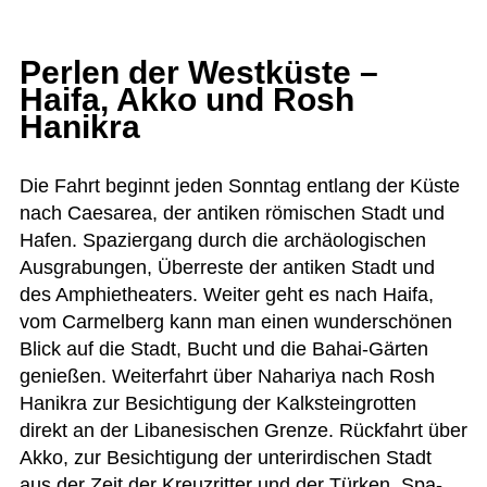
Perlen der Westküste –
Haifa, Akko und Rosh
Hanikra
Die Fahrt beginnt jeden Sonn­tag ent­lang der Küste
nach Caesarea, der anti­ken römi­schen Stadt und
Hafen. Spa­zier­gang durch die archäo­lo­gi­schen
Aus­gra­bun­gen, Über­reste der anti­ken Stadt und
des Amphie­thea­ters. Wei­ter geht es nach Haifa,
vom Car­mel­berg kann man einen wun­der­schö­nen
Blick auf die Stadt, Bucht und die Bahai-Gär­ten
genie­ßen. Wei­ter­fahrt über Naha­riya nach Rosh
Hanikra zur Besich­ti­gung der Kalk­stein­grot­ten
direkt an der Liba­ne­si­schen Grenze. Rück­fahrt über
Akko, zur Besich­ti­gung der unter­ir­di­schen Stadt
aus der Zeit der Kreuz­rit­ter und der Tür­ken. Spa­