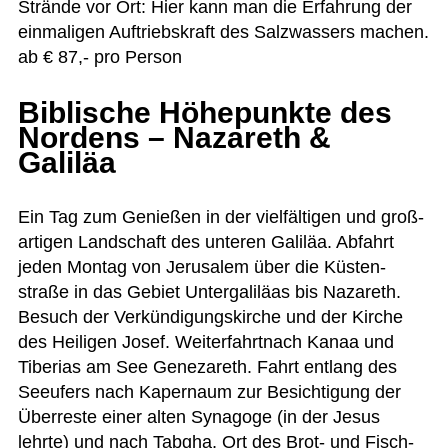
Strände vor Ort: Hier kann man die Erfah­rung der
ein­ma­li­gen Auf­triebs­kraft des Salz­was­sers machen.
ab € 87,- pro Person
Biblische Höhepunkte des
Nordens – Nazareth &
Galiläa
Ein Tag zum Genie­ßen in der viel­fäl­ti­gen und groß­
ar­ti­gen Land­schaft des unte­ren Gali­läa. Abfahrt
jeden Mon­tag von Jeru­sa­lem über die Küs­ten­
straße in das Gebiet Unter­ga­li­läas bis Naza­reth.
Besuch der Ver­kün­di­gungs­kir­che und der Kir­che
des Hei­li­gen Josef. Wei­ter­fahrt­nach Kanaa und
Tibe­rias am See Gene­za­reth. Fahrt ent­lang des
See­ufers nach Kaper­naum zur Besich­ti­gung der
Über­reste einer alten Syn­agoge (in der Jesus
lehrte) und nach Tabgha, Ort des Brot- und Fisch­