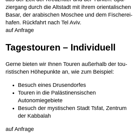
zier­gang durch die Alt­stadt mit ihrem ori­en­ta­li­schen
Basar, der ara­bi­schen Moschee und dem Fische­rei­
ha­fen. Rück­fahrt nach Tel Aviv.
auf Anfrage
Tagestouren – Individuell
Gerne bie­ten wir Ihnen Tou­ren außer­halb der tou­
ris­ti­schen Höhe­punkte an, wie zum Beispiel:
Besuch eines Drusendorfes
Tou­ren in die Paläs­ti­nen­si­schen
Autonomiegebiete
Besuch der mys­ti­schen Stadt Tsfat, Zen­trum
der Kabbalah
auf Anfrage