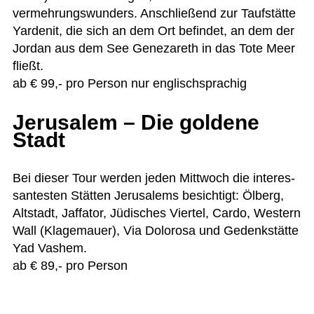
ver­meh­rungs­wun­ders. Anschlie­ßend zur Tauf­stätte
Yar­denit, die sich an dem Ort befin­det, an dem der
Jor­dan aus dem See Gene­za­reth in das Tote Meer
fließt.
ab € 99,- pro Per­son nur englischsprachig
Jerusalem – Die goldene
Stadt
Bei die­ser Tour wer­den jeden Mitt­woch die inter­es­
san­tes­ten Stät­ten Jeru­sa­lems besich­tigt: Ölberg,
Alt­stadt, Jaf­fa­tor, Jüdi­sches Vier­tel, Cardo, Wes­tern
Wall (Kla­ge­mauer), Via Dolo­rosa und Gedenk­stätte
Yad Vas­hem.
ab € 89,- pro Person