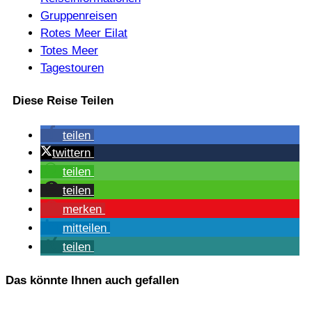
Gruppenreisen
Rotes Meer Eilat
Totes Meer
Tagestouren
Diese Reise Teilen
tei­len
twit­tern
tei­len
tei­len
mer­ken
mit­tei­len
tei­len
Das könnte Ihnen auch gefallen