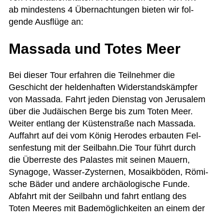
ab min­des­tens 4 Über­nach­tun­gen bie­ten wir fol­
gende Aus­flüge an:
Massada und Totes Meer
Bei die­ser Tour erfah­ren die Teil­neh­mer die
Geschicht der hel­den­haf­ten Wider­stands­kämp­fer
von Massada. Fahrt jeden Diens­tag von Jeru­sa­lem
über die Judäi­schen Berge bis zum Toten Meer.
Wei­ter ent­lang der Küs­ten­straße nach Massada.
Auf­fahrt auf dei vom König Hero­des erbau­ten Fel­
sen­fes­tung mit der Seilbahn.Die Tour führt durch
die Über­reste des Palas­tes mit sei­nen Mau­ern,
Syn­agoge, Was­ser-Zys­ter­nen, Mosa­ik­bö­den, Römi­
sche Bäder und andere archäo­lo­gi­sche Funde.
Abfahrt mit der Seil­bahn und fahrt ent­lang des
Toten Mee­res mit Bade­mög­lich­kei­ten an einem der