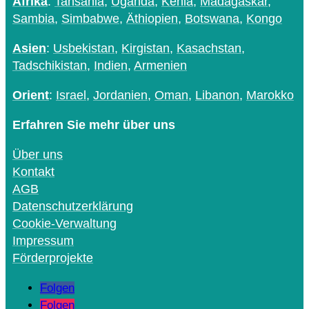
Afrika
:
Tansania
,
Uganda
,
Kenia
,
Madagaskar
,
Sambia
,
Simbabwe
,
Äthiopien
,
Botswana
,
Kongo
Asien
:
Usbekistan
,
Kirgistan
,
Kasachstan
,
Tadschikistan
,
Indien
,
Armenien
Orient
:
Israel
,
Jordanien
,
Oman
,
Libanon
,
Marokko
Erfahren Sie mehr über uns
Über uns
Kontakt
AGB
Datenschutzerklärung
Cookie-Verwaltung
Impressum
Förderprojekte
Folgen
Folgen