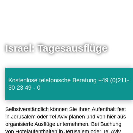
Israel: Tagesausflüge
Kostenlose telefonische Beratung +49 (0)211-
30 23 49 - 0
Selbst­ver­ständ­lich kön­nen Sie Ihren Auf­ent­halt fest
in Jeru­sa­lem oder Tel Aviv pla­nen und von hier aus
orga­ni­sierte Aus­flüge unter­neh­men. Bei Buchung
von Hotel­auf­ent­hal­ten in Jeru­sa­lem oder Tel Aviv