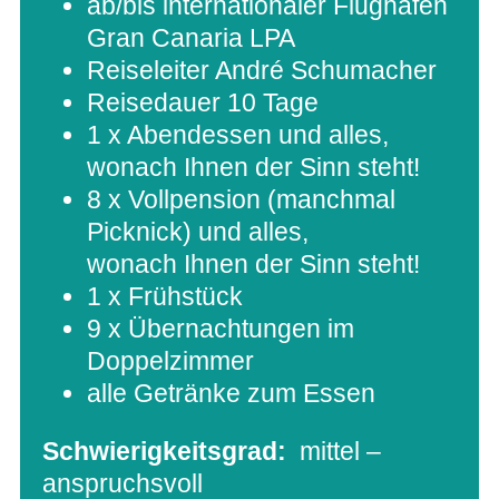
ab/bis inter­na­tio­na­ler Flug­ha­fen
Gran Cana­ria LPA
Rei­se­lei­ter André Schumacher
Rei­se­dauer 10 Tage
1 x Abend­essen und alles,
wonach Ihnen der Sinn steht!
8 x Voll­pen­sion (manch­mal
Pick­nick) und alles,
wonach Ihnen der Sinn steht!
1 x Frühstück
9 x Über­nach­tun­gen im
Doppelzimmer
alle Getränke zum Essen
Schwie­rig­keits­grad:
mit­tel –
anspruchsvoll