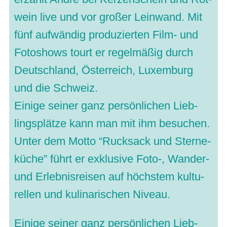
wein live und vor gro­ßer Lein­wand. Mit
fünf auf­wän­dig pro­du­zier­ten Film- und
Foto­shows tourt er regel­mä­ßig durch
Deutsch­land, Öster­reich, Luxem­burg
und die Schweiz.
Einige sei­ner ganz per­sön­li­chen Lieb­
lings­plätze kann man mit ihm besu­chen.
Unter dem Motto “Ruck­sack und Ster­ne­
kü­che” führt er exklu­sive Foto‑, Wan­der-
und Erleb­nis­rei­sen auf höchs­tem kul­tu­
rel­len und kuli­na­ri­schen Niveau.
Einige sei­ner ganz per­sön­li­chen Lieb­