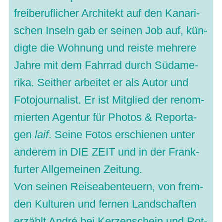
frei­be­ruf­li­cher Archi­tekt auf den Kana­ri­
schen Inseln gab er sei­nen Job auf, kün­
digte die Woh­nung und reiste meh­rere
Jahre mit dem Fahr­rad durch Süd­ame­
rika. Seit­her arbei­tet er als Autor und
Foto­jour­na­list. Er ist Mit­glied der renom­
mier­ten Agen­tur für Pho­tos & Repor­ta­
gen
laif
. Seine Fotos erschie­nen unter
ande­rem in DIE ZEIT und in der Frank­
fur­ter All­ge­mei­nen Zei­tung.
Von sei­nen Rei­se­aben­teu­ern, von frem­
den Kul­tu­ren und fer­nen Land­schaf­ten
erzählt André bei Ker­zen­schein und Rot­