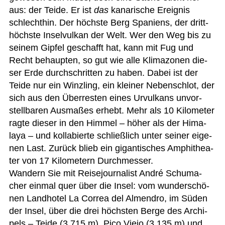
aus: der Teide. Er ist
das
kana­ri­sche Ereig­nis
schlecht­hin. Der höchste Berg Spa­ni­ens, der dritt­
höchste Insel­vul­kan der Welt. Wer den Weg bis zu
sei­nem Gip­fel geschafft hat, kann mit Fug und
Recht behaup­ten, so gut wie alle Kli­ma­zo­nen die­
ser Erde durch­schrit­ten zu haben. Dabei ist der
Teide nur ein Winz­ling, ein klei­ner Neben­schlot, der
sich aus den Über­res­ten eines Urvul­kans unvor­
stell­ba­ren Aus­ma­ßes erhebt. Mehr als 10 Kilo­me­ter
ragte die­ser in den Him­mel – höher als der Hima­
laya – und kol­la­bierte schließ­lich unter sei­ner eige­
nen Last. Zurück blieb ein gigan­ti­sches Amphi­thea­
ter von 17 Kilo­me­tern Durch­mes­ser.
Wan­dern Sie mit Rei­se­jour­na­list André Schu­ma­
cher ein­mal quer über die Insel: vom wun­der­schö­
nen Land­ho­tel La Cor­rea del Almen­dro, im Süden
der Insel, über die drei höchs­ten Berge des Archi­
pels – Teide (3.715 m), Pico Viejo (3.135 m) und