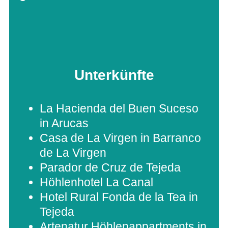
Unterkünfte
La Haci­enda del Buen Suceso
in Arucas
Casa de La Vir­gen in Bar­ranco
de La Virgen
Para­dor de Cruz de Tejeda
Höh­len­ho­tel La Canal
Hotel Rural Fonda de la Tea in
Tejeda
Arte­na­tur Höh­len­ap­part­ments in