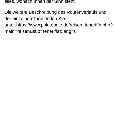
alles, wonach Ihnen der Sinn steht.
Die wei­tere Beschrei­bung des Rou­ten­ver­laufs und
der ein­zel­nen Tage fin­den Sie
unter:
https://www.poletopole.de/reisen_teneriffa.php?
main=reisen&sub=teneriffa&lang=0