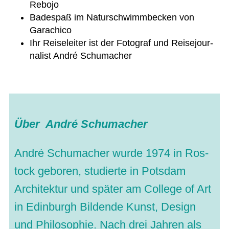
Rebojo
Bade­spaß im Natur­schwimm­be­cken von
Garachico
Ihr Rei­se­lei­ter ist der Foto­graf und Rei­se­jour­
na­list André Schumacher
Über André Schumacher
André Schu­ma­cher wurde 1974 in Ros­
tock gebo­ren, stu­dierte in Pots­dam
Archi­tek­tur und spä­ter am Col­lege of Art
in Edin­burgh Bil­dende Kunst, Design
und Phi­lo­so­phie. Nach drei Jah­ren als