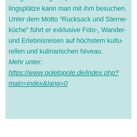
lings­plätze kann man mit ihm besu­chen.
Unter dem Motto “Ruck­sack und Ster­ne­
kü­che” führt er exklu­sive Foto‑, Wan­der-
und Erleb­nis­rei­sen auf höchs­tem kul­tu­
rel­len und kuli­na­ri­schen Niveau.
Mehr unter:
https://www.poletopole.de/index.php?
main=index&lang=0