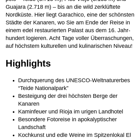
Gua­jara (2.718 m) – bis an die wild zer­klüf­tete
Nord­küste. Hier liegt Gara­chico, eine der schöns­ten
Städte der Kana­ren, wo Sie am Ende der Reise in
einem edel restau­rier­ten Palast aus dem 16. Jahr­
hun­dert logie­ren. Acht Tage vol­ler Über­ra­schun­gen,
auf höchs­tem kul­tu­rel­len und kuli­na­ri­schen Niveau!
Highlights
Durch­que­rung des UNESCO-Welt­na­tur­er­bes
“Teide Nationalpark”
Bestei­gung der drei höchs­ten Berge der
Kanaren
Kamin­feuer und Rioja im uri­gen Landhotel
Beson­dere Fotoreise in apo­ka­lyp­ti­scher
Landschaft
Koch­kunst und edle Weine im Spit­zen­lo­kal El