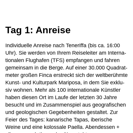
Tag 1: Anreise
Indi­vi­du­elle Anreise nach Tene­riffa (bis ca. 16:00
Uhr). Sie wer­den von Ihrem Rei­se­lei­ter am Inter­na­
tio­na­len Flug­ha­fen (TFS) emp­fan­gen und fah­ren
gemein­sam in die Berge. Auf einer 30.000 Qua­drat­
me­ter gro­ßen Finca erstreckt sich der welt­be­rühmte
Kunst- und Kul­tur­park Mari­posa, in dem Sie exklu­
siv woh­nen. Mehr als 100 inter­na­tio­nale Künst­ler
haben die­sen Ort im Laufe der letz­ten 30 Jahre
besucht und im Zusam­men­spiel aus geo­gra­fi­schen
und geo­lo­gi­schen Gege­ben­hei­ten gestal­tet. Zur
Feier des Tages: kana­ri­sche Tapas, ibe­ri­sche
Weine und eine kolos­sale Paella. Abend­essen +