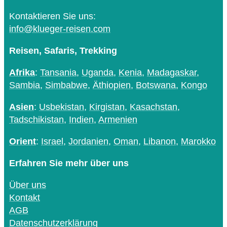
Kontaktieren Sie uns:
info@klueger-reisen.com
Reisen, Safaris, Trekking
Afrika
:
Tansania
,
Uganda
,
Kenia
,
Madagaskar
,
Sambia
,
Simbabwe
,
Äthiopien
,
Botswana
,
Kongo
Asien
:
Usbekistan
,
Kirgistan
,
Kasachstan
,
Tadschikistan
,
Indien
,
Armenien
Orient
:
Israel
,
Jordanien
,
Oman
,
Libanon
,
Marokko
Erfahren Sie mehr über uns
Über uns
Kontakt
AGB
Datenschutzerklärung