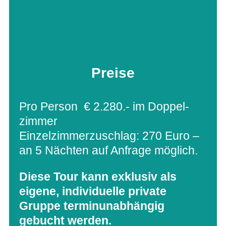
Preise
Pro Per­son € 2.280.- im Dop­pel­
zim­mer
Ein­zel­zim­mer­zu­schlag: 270 Euro –
an 5 Näch­ten auf Anfrage möglich.
Diese Tour kann exklu­siv als
eigene, indi­vi­du­elle pri­vate
Gruppe ter­mi­n­un­ab­hän­gig
gebucht werden.