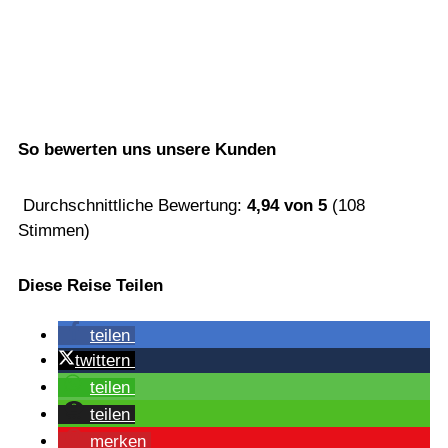
So bewerten uns unsere Kunden
Durchschnittliche Bewertung:
4,94
von
5
(
108
Stimmen)
Diese Reise Teilen
tei­len
twit­tern
tei­len
tei­len
mer­ken