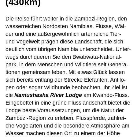
(430km)
Die Reise führt wei­ter in die Zam­bezi-Region, den
was­ser­rei­chen Nord­os­ten Nami­bias. Flüsse, Wäl­
der und eine außer­ge­wöhn­lich arten­rei­che Tier-
und Vogel­welt prä­gen diese Land­schaft, die sich
deut­lich vom übri­gen Nami­bia unter­schei­det. Unter­
wegs durch­que­ren Sie den Bwab­wata-Natio­nal­
park, in dem Men­schen und Wild­tiere seit Gene­ra­
tio­nen gemein­sam leben. Mit etwas Glück las­sen
sich bereits ent­lang der Stre­cke Ele­fan­ten, Anti­lo­
pen oder sogar Wild­hunde beob­ach­ten. Ihr Ziel ist
die
Namus­ha­sha River Lodge
am Kwando-Fluss.
Ein­ge­bet­tet in eine grüne Fluss­land­schaft bie­tet die
Lodge beste Vor­aus­set­zun­gen, um die Natur der
Zam­bezi-Region zu erle­ben. Fluss­pferde, zahl­rei­
che Vogel­ar­ten und die beson­dere Atmo­sphäre am
Was­ser machen die­sen Ort zu einem der Höhe­