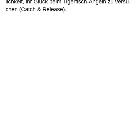
lich­keit, ihr Glück beim Tiger­fisch-Angeln zu ver­su­
chen (Catch & Release).