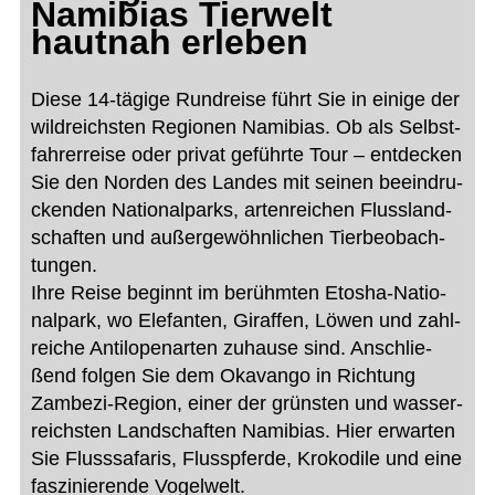
Namibias Tierwelt
hautnah erleben
Diese 14-tägige Rund­reise führt Sie in einige der
wild­reichs­ten Regio­nen Nami­bias. Ob als Selbst­
fah­r­erreise oder pri­vat geführte Tour – ent­de­cken
Sie den Nor­den des Lan­des mit sei­nen beein­dru­
cken­den Natio­nal­parks, arten­rei­chen Fluss­land­
schaf­ten und außer­ge­wöhn­li­chen Tier­be­ob­ach­
tun­gen.
Ihre Reise beginnt im berühm­ten Eto­sha-Natio­
nal­park, wo Ele­fan­ten, Giraf­fen, Löwen und zahl­
rei­che Anti­lo­pen­ar­ten zuhause sind. Anschlie­
ßend fol­gen Sie dem Oka­vango in Rich­tung
Zam­bezi-Region, einer der grüns­ten und was­ser­
reichs­ten Land­schaf­ten Nami­bias. Hier erwar­ten
Sie Fluss­sa­fa­ris, Fluss­pferde, Kro­ko­dile und eine
fas­zi­nie­rende Vogel­welt.