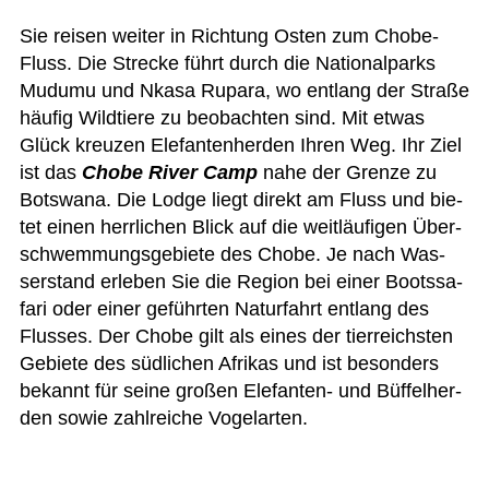
Sie rei­sen wei­ter in Rich­tung Osten zum Chobe-
Fluss. Die Stre­cke führt durch die Natio­nal­parks
Mudumu und Nkasa Rup­ara, wo ent­lang der Straße
häu­fig Wild­tiere zu beob­ach­ten sind. Mit etwas
Glück kreu­zen Ele­fan­ten­her­den Ihren Weg. Ihr Ziel
ist das
Chobe River Camp
nahe der Grenze zu
Bots­wana. Die Lodge liegt direkt am Fluss und bie­
tet einen herr­li­chen Blick auf die weit­läu­fi­gen Über­
schwem­mungs­ge­biete des Chobe. Je nach Was­
ser­stand erle­ben Sie die Region bei einer Boots­sa­
fari oder einer geführ­ten Natur­fahrt ent­lang des
Flus­ses. Der Chobe gilt als eines der tier­reichs­ten
Gebiete des süd­li­chen Afri­kas und ist beson­ders
bekannt für seine gro­ßen Ele­fan­ten- und Büf­fel­her­
den sowie zahl­rei­che Vogelarten.