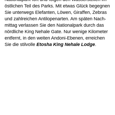
öst­li­chen Teil des Parks. Mit etwas Glück begeg­nen
Sie unter­wegs Ele­fan­ten, Löwen, Giraf­fen, Zebras
und zahl­rei­chen Anti­lo­pen­ar­ten. Am spä­ten Nach­
mit­tag ver­las­sen Sie den Natio­nal­park durch das
nörd­li­che King Nehale Gate. Nur wenige Kilo­me­ter
ent­fernt, in den wei­ten Andoni-Ebe­nen, errei­chen
Sie die stil­volle
Eto­sha King Nehale Lodge
.