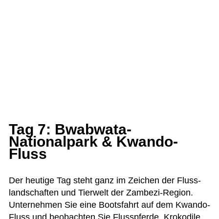
Tag 7: Bwabwata-
Nationalpark & Kwando-
Fluss
Der heu­tige Tag steht ganz im Zei­chen der Fluss­
land­schaf­ten und Tier­welt der Zam­bezi-Region.
Unter­neh­men Sie eine Boots­fahrt auf dem Kwando-
Fluss und beob­ach­ten Sie Fluss­pferde, Kro­ko­dile