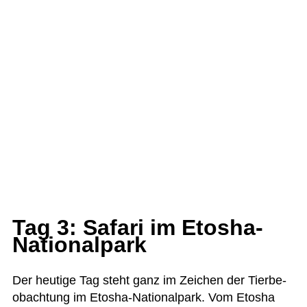
Tag 3: Safari im Etosha-
Nationalpark
Der heu­tige Tag steht ganz im Zei­chen der Tier­be­
ob­ach­tung im Eto­sha-Natio­nal­park. Vom Eto­sha