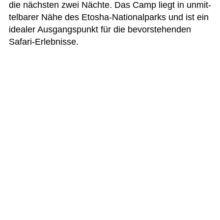
die nächs­ten zwei Nächte. Das Camp liegt in unmit­
tel­ba­rer Nähe des Eto­sha-Natio­nal­parks und ist ein
idea­ler Aus­gangs­punkt für die bevor­ste­hen­den
Safari-Erlebnisse.