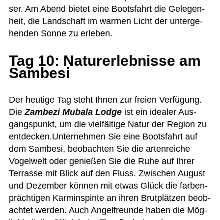
ser. Am Abend bie­tet eine Boots­fahrt die Gele­gen­
heit, die Land­schaft im war­men Licht der unter­ge­
hen­den Sonne zu erleben.
Tag 10: Naturerlebnisse am
Sambesi
Der heu­tige Tag steht Ihnen zur freien Ver­fü­gung.
Die
Zam­bezi Mubala Lodge
ist ein idea­ler Aus­
gangs­punkt, um die viel­fäl­tige Natur der Region zu
entdecken.Unternehmen Sie eine Boots­fahrt auf
dem Sam­besi, beob­ach­ten Sie die arten­rei­che
Vogel­welt oder genie­ßen Sie die Ruhe auf Ihrer
Ter­rasse mit Blick auf den Fluss. Zwi­schen August
und Dezem­ber kön­nen mit etwas Glück die far­ben­
präch­ti­gen Kar­min­spinte an ihren Brut­plät­zen beob­
ach­tet wer­den. Auch Angel­freunde haben die Mög­