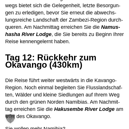
wegs bie­tet sich die Gele­gen­heit, letzte Besor­gun­
gen zu erle­di­gen, bevor Sie erneut die abwechs­
lungs­rei­che Land­schaft der Zam­bezi-Region durch­
que­ren. Am Nach­mit­tag errei­chen Sie die
Namus­
ha­sha River Lodge
, die Sie bereits zu Beginn Ihrer
Reise ken­nen­ge­lernt haben.
Tag 12: Rückkehr zum
Okavango (430km)
Die Reise führt wei­ter west­wärts in die Kavango-
Region. Noch ein­mal beglei­ten Sie Fluss­land­schaf­
ten, Wäl­der und kleine Sied­lun­gen auf Ihrem Weg
durch den grü­nen Nor­den Nami­bias. Am Nach­mit­
tag errei­chen Sie die
Hakus­embe River Lodge
am
Ufer des Okavango.
Sie wol­len mehr Namibia?