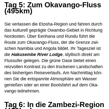
Tag 5: Zum Okavango-Fluss
(495km)
Sie ver­las­sen die Eto­sha-Region und fah­ren durch
das kul­tu­rell geprägte Owambo-Gebiet in Rich­tung
Nord­os­ten. Über Eenhana und Rundu führt die
Route zum Oka­vango-Fluss, der die Grenze zwi­
schen Nami­bia und Angola bil­det. Ihr Tages­ziel ist
die
Hakus­embe River Lodge
, idyl­lisch direkt am
Fluss­ufer gele­gen. Die grüne Oase bie­tet einen
reiz­vol­len Kon­trast zu den tro­cke­nen Land­schaf­ten
des bis­he­ri­gen Rei­se­ver­laufs. Am Nach­mit­tag kön­
nen Sie die ent­spannte Atmo­sphäre am Was­ser
genie­ßen oder an einer Boots­fahrt auf dem Oka­
vango teilnehmen.
Tag 6: In die Zambezi-Region