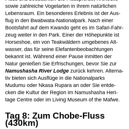
sowie zahl­rei­che Vogel­ar­ten in ihrem natür­li­chen
Lebens­raum. Ein beson­de­res Erleb­nis ist der Aus­
flug in den Bwab­wata-Natio­nal­park. Nach einer
Boots­fahrt auf dem Kwando geht es im Safari-Fahr­
zeug wei­ter in den Park. Einer der Höhe­punkte ist
Hor­se­shoe, ein von Teak­wäl­dern umge­be­nes Alt­
was­ser, das für seine Ele­fan­ten­be­ob­ach­tun­gen
bekannt ist. Wäh­rend einer Pause inmit­ten der
Natur genie­ßen Sie Erfri­schun­gen, bevor Sie zur
Namus­ha­sha River Lodge
zurück keh­ren. Alter­na­
tiv bie­ten sich Aus­flüge in die Natio­nal­parks
Mudumu oder Nkasa Rup­ara an oder Sie ent­de­
cken die Kul­tur der Region im Namus­ha­sha Heri­
tage Centre oder im Living Museum of the Mafwe.
Tag 8: Zum Chobe-Fluss
(430km)