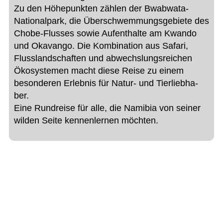
Zu den Höhe­punk­ten zäh­len der Bwab­wata-
Natio­nal­park, die Über­schwem­mungs­ge­biete des
Chobe-Flus­ses sowie Auf­ent­halte am Kwando
und Oka­vango. Die Kom­bi­na­tion aus Safari,
Fluss­land­schaf­ten und abwechs­lungs­rei­chen
Öko­sys­te­men macht diese Reise zu einem
beson­de­ren Erleb­nis für Natur- und Tier­lieb­ha­
ber.
Eine Rund­reise für alle, die Nami­bia von sei­ner
wil­den Seite ken­nen­ler­nen möchten.