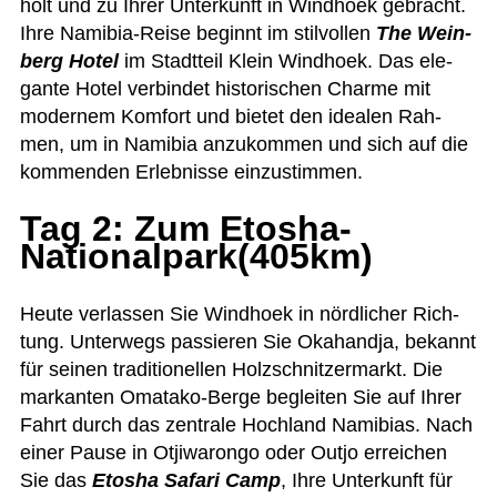
holt und zu Ihrer Unter­kunft in Wind­hoek gebracht.
Ihre Nami­bia-Reise beginnt im stil­vol­len
The Wein­
berg Hotel
im Stadt­teil Klein Wind­hoek. Das ele­
gante Hotel ver­bin­det his­to­ri­schen Charme mit
moder­nem Kom­fort und bie­tet den idea­len Rah­
men, um in Nami­bia anzu­kom­men und sich auf die
kom­men­den Erleb­nisse einzustimmen.
Tag 2: Zum Etosha-
Nationalpark(405km)
Heute ver­las­sen Sie Wind­hoek in nörd­li­cher Rich­
tung. Unter­wegs pas­sie­ren Sie Oka­handja, bekannt
für sei­nen tra­di­tio­nel­len Holz­schnit­zer­markt. Die
mar­kan­ten Oma­tako-Berge beglei­ten Sie auf Ihrer
Fahrt durch das zen­trale Hoch­land Nami­bias. Nach
einer Pause in Otji­wa­rongo oder Outjo errei­chen
Sie das
Eto­sha Safari Camp
, Ihre Unter­kunft für