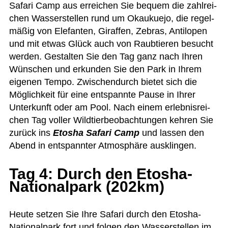
Safari Camp aus errei­chen Sie bequem die zahl­rei­
chen Was­ser­stel­len rund um Okau­kuejo, die regel­
mä­ßig von Ele­fan­ten, Giraf­fen, Zebras, Anti­lo­pen
und mit etwas Glück auch von Raub­tie­ren besucht
wer­den. Gestal­ten Sie den Tag ganz nach Ihren
Wün­schen und erkun­den Sie den Park in Ihrem
eige­nen Tempo. Zwi­schen­durch bie­tet sich die
Mög­lich­keit für eine ent­spannte Pause in Ihrer
Unter­kunft oder am Pool. Nach einem erleb­nis­rei­
chen Tag vol­ler Wild­tier­be­ob­ach­tun­gen keh­ren Sie
zurück ins
Eto­sha Safari Camp
und las­sen den
Abend in ent­spann­ter Atmo­sphäre ausklingen.
Tag 4: Durch den Etosha-
Nationalpark (202km)
Heute set­zen Sie Ihre Safari durch den Eto­sha-
Natio­nal­park fort und fol­gen den Was­ser­stel­len im