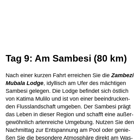
Tag 9: Am Sambesi (80 km)
Nach einer kur­zen Fahrt errei­chen Sie die
Zam­bezi
Mubala Lodge
, idyl­lisch am Ufer des mäch­ti­gen
Sam­besi gele­gen. Die Lodge befin­det sich öst­lich
von Katima Mulilo und ist von einer beein­dru­cken­
den Fluss­land­schaft umge­ben. Der Sam­besi prägt
das Leben in die­ser Region und schafft eine außer­
ge­wöhn­lich arten­rei­che Umge­bung. Nut­zen Sie den
Nach­mit­tag zur Ent­span­nung am Pool oder genie­
ßen Sie die beson­dere Atmo­sphäre direkt am Was­