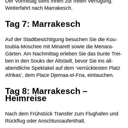
Der Vor­mit­tag steht Ihnen zur freien Ver­fü­gung.
Wei­ter­fahrt nach Marrakesch.
Tag 7: Marrakesch
Auf der Stadt­be­sich­ti­gung besu­chen Sie die Kou­
tou­bia-Moschee mit Mina­rett sowie die Men­ara-
Gär­ten. Am Nach­mit­tag erle­ben Sie das bunte Trei­
ben in den Souks der Alt­stadt, bevor Sie ins all­
abend­li­che Spek­ta­kel auf dem ‘ver­rück­tes­ten Platz
Afri­kas’, dem Place Dje­maa-el-Fna, eintauchen.
Tag 8: Marrakesch –
Heimreise
Nach dem Früh­stück Trans­fer zum Flug­ha­fen und
Rück­flug oder Anschlussaufenthalt.