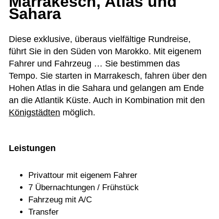
Marrakesch, Atlas und
Sahara
Diese exklu­sive, über­aus viel­fäl­tige Rund­reise,
führt Sie in den Süden von Marokko. Mit eige­nem
Fah­rer und Fahr­zeug … Sie bestim­men das
Tempo. Sie star­ten in Mar­ra­kesch, fah­ren über den
Hohen Atlas in die Sahara und gelan­gen am Ende
an die Atlan­tik Küste. Auch in Kom­bi­na­tion mit den
König­städ­ten
möglich.
Leistungen
Pri­vat­tour mit eige­nem Fahrer
7 Über­nach­tun­gen / Frühstück
Fahr­zeug mit A/C
Trans­fer