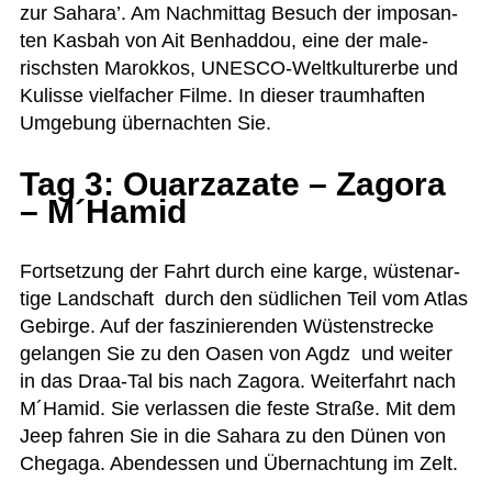
zur Sahara’. Am Nach­mit­tag Besuch der impo­san­
ten Kas­bah von Ait Ben­had­dou, eine der male­
rischs­ten Marok­kos, UNESCO-Welt­kul­tur­erbe und
Kulisse viel­fa­cher Filme. In die­ser traum­haf­ten
Umge­bung über­nach­ten Sie.
Tag 3: Ouarzazate – Zagora
– M´Hamid
Fort­set­zung der Fahrt durch eine karge, wüs­ten­ar­
tige Land­schaft durch den süd­li­chen Teil vom Atlas
Gebirge. Auf der fas­zi­nie­ren­den Wüs­ten­stre­cke
gelan­gen Sie zu den Oasen von Agdz und wei­ter
in das Draa-Tal bis nach Zagora. Wei­ter­fahrt nach
M´Hamid. Sie ver­las­sen die feste Straße. Mit dem
Jeep fah­ren Sie in die Sahara zu den Dünen von
Che­gaga. Abend­essen und Über­nach­tung im Zelt.