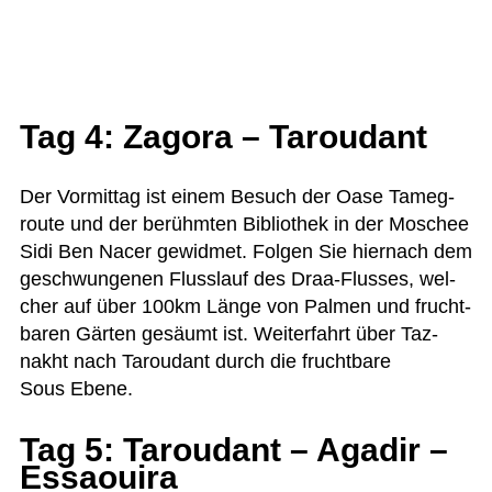
Tag 4: Zagora – Taroudant
Der Vor­mit­tag ist einem Besuch der Oase Tame­g­
route und der berühm­ten Biblio­thek in der Moschee
Sidi Ben Nacer gewid­met. Fol­gen Sie hier­nach dem
geschwun­ge­nen Fluss­lauf des Draa-Flus­ses, wel­
cher auf über 100km Länge von Pal­men und frucht­
ba­ren Gär­ten gesäumt ist. Wei­ter­fahrt über Taz­
nakht nach Tarou­dant durch die frucht­bare
Sous Ebene.
Tag 5: Taroudant – Agadir –
Essaouira