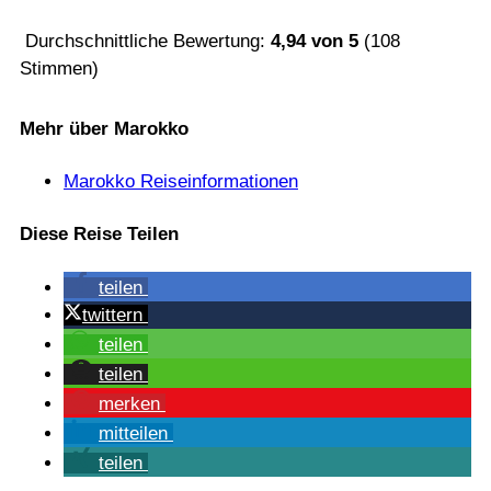
Durchschnittliche Bewertung:
4,94
von
5
(
108
Stimmen)
Mehr über Marokko
Marokko Reiseinformationen
Diese Reise Teilen
tei­len
twit­tern
tei­len
tei­len
mer­ken
mit­tei­len
tei­len