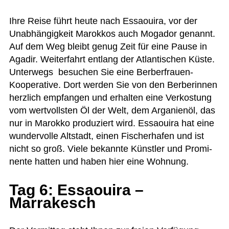
Ihre Reise führt heute nach Essaouira, vor der
Unab­hän­gig­keit Marok­kos auch Moga­dor genannt.
Auf dem Weg bleibt genug Zeit für eine Pause in
Aga­dir. Wei­ter­fahrt ent­lang der Atlan­ti­schen Küste.
Unter­wegs besu­chen Sie eine Ber­ber­frauen-
Koope­ra­tive. Dort wer­den Sie von den Ber­be­rin­nen
herz­lich emp­fan­gen und erhal­ten eine Ver­kos­tung
vom wert­volls­ten Öl der Welt, dem Arga­ni­enöl, das
nur in Marokko pro­du­ziert wird. Essaouira hat eine
wun­der­volle Alt­stadt, einen Fischer­ha­fen und ist
nicht so groß. Viele bekannte Künst­ler und Pro­mi­
nente hat­ten und haben hier eine Wohnung.
Tag 6: Essaouira –
Marrakesch