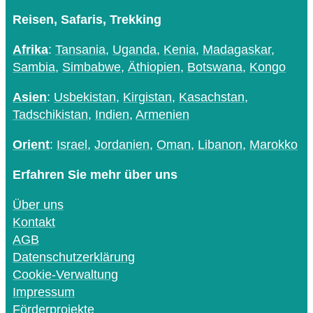
Reisen, Safaris, Trekking
Afrika
:
Tansania
,
Uganda
,
Kenia
,
Madagaskar
,
Sambia
,
Simbabwe
,
Äthiopien
,
Botswana
,
Kongo
Asien
:
Usbekistan
,
Kirgistan
,
Kasachstan
,
Tadschikistan
,
Indien
,
Armenien
Orient
:
Israel
,
Jordanien
,
Oman
,
Libanon
,
Marokko
Erfahren Sie mehr über uns
Über uns
Kontakt
AGB
Datenschutzerklärung
Cookie-Verwaltung
Impressum
Förderprojekte