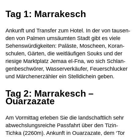
Tag 1: Marrakesch
Ankunft und Trans­fer zum Hotel. In der von tau­sen­
den von Pal­men umsäum­ten Stadt gibt es viele
Sehens­wür­dig­kei­ten: Paläste, Moscheen, Koran­
schu­len, Gär­ten, die weit­läu­fi­gen Souks und der
rie­sige Markt­platz Jemaa el-Fna, wo sich Schlan­
gen­be­schwö­rer, Was­ser­ver­käu­fer, Feu­er­schlu­cker
und Mär­chen­er­zäh­ler ein Stell­dich­ein geben.
Tag 2: Marrakesch –
Ouarzazate
Am Vor­mit­tag erle­ben Sie die land­schaft­lich sehr
abwechs­lungs­rei­che Pass­fahrt über den Tizin-
Tichka (2260m). Ankunft in Ouar­za­zate, dem ‘Tor