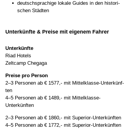
deutsch­spra­chige lokale Gui­des in den his­to­ri­
schen Städten
Unterkünfte & Preise mit eigenem Fahrer
Unter­künfte
Riad Hotels
Zelt­camp Chegaga
Preise pro Per­son
2–3 Per­so­nen ab € 1577,- mit Mit­tel­klasse-Unter­künf­
ten
4–5 Per­so­nen ab € 1489,- mit Mittelklasse-
Unterkünften
2–3 Per­so­nen ab € 1860,- mit Supe­rior-Unter­künf­ten
4–5 Per­so­nen ab € 1772,- mit Superior-Unterkünften