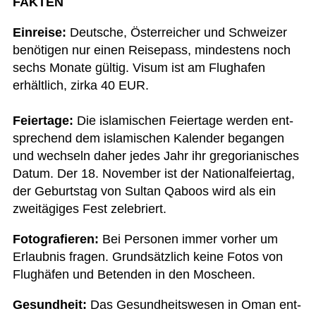
FAKTEN
Ein­reise:
Deut­sche, Öster­rei­cher und Schwei­zer
benö­ti­gen nur einen Rei­se­pass, min­des­tens noch
sechs Monate gül­tig. Visum ist am Flug­ha­fen
erhält­lich, zirka 40 EUR.
Fei­er­tage:
Die isla­mi­schen Fei­er­tage wer­den ent­
spre­chend dem isla­mi­schen Kalen­der began­gen
und wech­seln daher jedes Jahr ihr gre­go­ria­ni­sches
Datum. Der 18. Novem­ber ist der Natio­nal­fei­er­tag,
der Geburts­tag von Sul­tan Qaboos wird als ein
zwei­tä­gi­ges Fest zelebriert.
Foto­gra­fie­ren:
Bei Per­so­nen immer vor­her um
Erlaub­nis fra­gen. Grund­sätz­lich keine Fotos von
Flug­hä­fen und Beten­den in den Moscheen.
Gesund­heit:
Das Gesund­heits­we­sen in Oman ent­