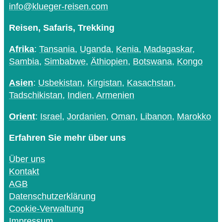
info@klueger-reisen.com
Reisen, Safaris, Trekking
Afrika
:
Tansania
,
Uganda
,
Kenia
,
Madagaskar
,
Sambia
,
Simbabwe
,
Äthiopien
,
Botswana
,
Kongo
Asien
:
Usbekistan
,
Kirgistan
,
Kasachstan
,
Tadschikistan
,
Indien
,
Armenien
Orient
:
Israel
,
Jordanien
,
Oman
,
Libanon
,
Marokko
Erfahren Sie mehr über uns
Über uns
Kontakt
AGB
Datenschutzerklärung
Cookie-Verwaltung
Impressum