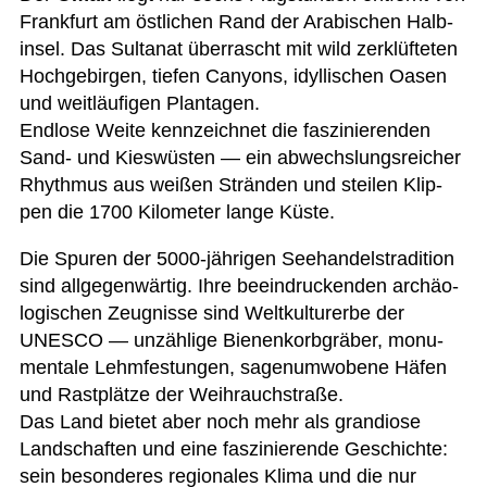
Frank­furt am öst­li­chen Rand der Ara­bi­schen Halb­
in­sel. Das Sul­ta­nat über­rascht mit wild zer­klüf­te­ten
Hoch­ge­bir­gen, tie­fen Can­yons, idyl­li­schen Oasen
und weit­läu­fi­gen Plantagen.
End­lose Weite kenn­zeich­net die fas­zi­nie­ren­den
Sand- und Kies­wüs­ten — ein abwechs­lungs­rei­cher
Rhyth­mus aus wei­ßen Strän­den und stei­len Klip­
pen die 1700 Kilo­me­ter lange Küste.
Die Spu­ren der 5000-jäh­ri­gen See­han­dels­tra­di­tion
sind all­ge­gen­wär­tig. Ihre beein­dru­cken­den archäo­
lo­gi­schen Zeug­nisse sind Welt­kul­tur­erbe der
UNESCO — unzäh­lige Bie­nen­korb­grä­ber, monu­
men­tale Lehm­fes­tun­gen, sagen­um­wo­bene Häfen
und Rast­plätze der Weihrauchstraße.
Das Land bie­tet aber noch mehr als gran­diose
Land­schaf­ten und eine fas­zi­nie­rende Geschichte:
sein beson­de­res regio­na­les Klima und die nur