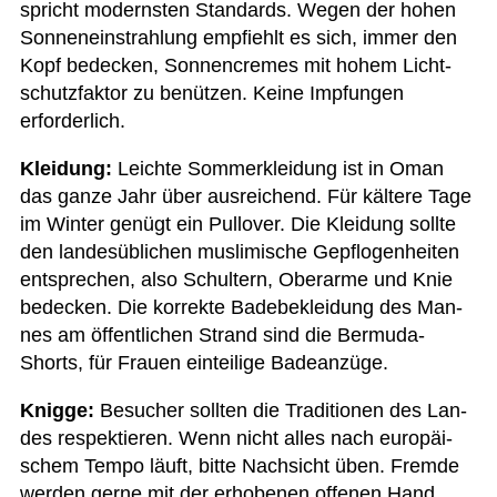
spricht moderns­ten Stan­dards. Wegen der hohen
Son­nen­ein­strah­lung emp­fiehlt es sich, immer den
Kopf bede­cken, Son­nen­cremes mit hohem Licht­
schutz­fak­tor zu benüt­zen. Keine Imp­fun­gen
erforderlich.
Klei­dung:
Leichte Som­mer­klei­dung ist in Oman
das ganze Jahr über aus­rei­chend. Für käl­tere Tage
im Win­ter genügt ein Pull­over. Die Klei­dung sollte
den lan­des­üb­li­chen mus­li­mi­sche Gepflo­gen­hei­ten
ent­spre­chen, also Schul­tern, Ober­arme und Knie
bede­cken. Die kor­rekte Bade­be­klei­dung des Man­
nes am öffent­li­chen Strand sind die Ber­muda-
Shorts, für Frauen ein­tei­lige Badeanzüge.
Knigge:
Besu­cher soll­ten die Tra­di­tio­nen des Lan­
des respek­tie­ren. Wenn nicht alles nach euro­päi­
schem Tempo läuft, bitte Nach­sicht üben. Fremde
wer­den gerne mit der erho­be­nen offe­nen Hand