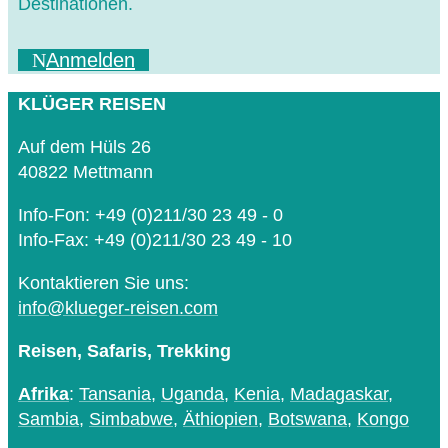
Destinationen.
Anmelden
KLÜGER REISEN
Auf dem Hüls 26
40822 Mettmann
Info-Fon: +49 (0)211/30 23 49 - 0
Info-Fax: +49 (0)211/30 23 49 - 10
Kontaktieren Sie uns:
info@klueger-reisen.com
Reisen, Safaris, Trekking
Afrika
:
Tansania
,
Uganda
,
Kenia
,
Madagaskar
,
Sambia
,
Simbabwe
,
Äthiopien
,
Botswana
,
Kongo