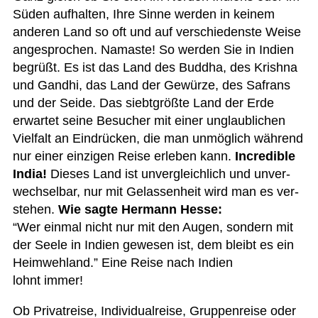
Süden auf­hal­ten, Ihre Sinne wer­den in kei­nem
ande­ren Land so oft und auf ver­schie­denste Weise
ange­spro­chen. Namaste! So wer­den Sie in Indien
begrüßt. Es ist das Land des Bud­dha, des Krishna
und Gan­dhi, das Land der Gewürze, des Safrans
und der Seide. Das siebt­größte Land der Erde
erwar­tet seine Besu­cher mit einer unglaub­li­chen
Viel­falt an Ein­drü­cken, die man unmög­lich wäh­rend
nur einer ein­zi­gen Reise erle­ben kann.
Incre­di­ble
India!
Die­ses Land ist unver­gleich­lich und unver­
wech­sel­bar, nur mit Gelas­sen­heit wird man es ver­
ste­hen.
Wie sagte Her­mann Hesse:
“Wer ein­mal nicht nur mit den Augen, son­dern mit
der Seele in Indien gewe­sen ist, dem bleibt es ein
Heim­weh­land.” Eine Reise nach Indien
lohnt immer!
Ob Pri­vat­reise, Indi­vi­du­al­reise, Grup­pen­reise oder