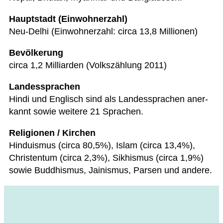
Haupt­stadt (Ein­woh­ner­zahl)
Neu-Delhi (Ein­woh­ner­zahl: circa 13,8 Millionen)
Bevöl­ke­rung
circa 1,2 Mil­li­ar­den (Volks­zäh­lung 2011)
Lan­des­spra­chen
Hindi und Eng­lisch sind als Lan­des­spra­chen aner­
kannt sowie wei­tere 21 Sprachen.
Reli­gio­nen / Kirchen
Hin­du­is­mus (circa 80,5%), Islam (circa 13,4%),
Chris­ten­tum (circa 2,3%), Sik­his­mus (circa 1,9%)
sowie Bud­dhis­mus, Jai­nis­mus, Par­sen und andere.