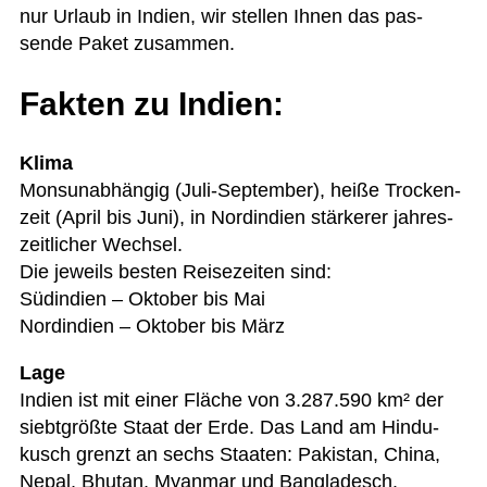
nur Urlaub in Indien, wir stel­len Ihnen das pas­
sende Paket zusammen.
Fakten zu Indien:
Klima
Mon­sun­ab­hän­gig (Juli-Sep­tem­ber), heiße Tro­cken­
zeit (April bis Juni), in Nord­in­dien stär­ke­rer jah­res­
zeit­li­cher Wechsel.
Die jeweils bes­ten Rei­se­zei­ten sind:
Süd­in­dien – Okto­ber bis Mai
Nord­in­dien – Okto­ber bis März
Lage
Indien ist mit einer Flä­che von 3.287.590 km² der
siebt­größte Staat der Erde. Das Land am Hin­du­
kusch grenzt an sechs Staa­ten: Paki­stan, China,
Nepal, Bhu­tan, Myan­mar und Bangladesch.